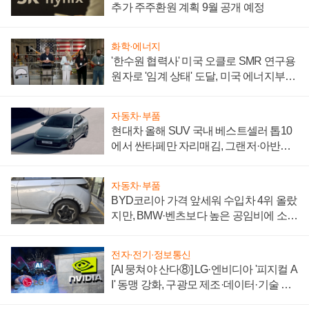
추가 주주환원 계획 9월 공개 예정
화학·에너지
'한수원 협력사' 미국 오클로 SMR 연구용
원자로 '임계 상태' 도달, 미국 에너지부
"중요한 이정표"
자동차·부품
현대차 올해 SUV 국내 베스트셀러 톱10
에서 싼타페만 자리매김, 그랜저·아반떼
'세단 쌍끌이'로 내수 방어
자동차·부품
BYD코리아 가격 앞세워 수입차 4위 올랐
지만, BMW·벤츠보다 높은 공임비에 소비
자 불만 폭발
전자·전기·정보통신
[AI 뭉쳐야 산다⑧] LG·엔비디아 '피지컬 A
I' 동맹 강화, 구광모 제조·데이터·기술 결
집해 종합 로보틱스 기업으로