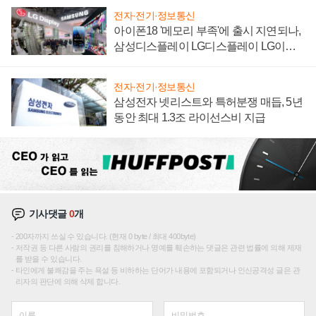
전자·전기·정보통신
아이폰18 '메모리 부족'에 출시 지연되나,
삼성디스플레이 LG디스플레이 LG이노
텍 '탈애플' 수익 다각화 속도
전자·전기·정보통신
삼성전자 넷리스트와 특허분쟁 매듭, 5년
동안 최대 1.3조 라이선스비 지급
기사댓글
0
개
200자까지 쓰실 수 있습니다. (현재 0 byte / 최대 400byte)
저작권 등 다른 사람의 권리를 침해하거나 명예를 훼손하는 댓글은 관련 법률에 의해 제재
를 받을 수 있습니다.
타인에게 불쾌감을 주는 욕설 등 비하하는 단어가 내용에 포함되거나 인신공격성 글은 관
리자의 판단에 의해 삭제 합니다.