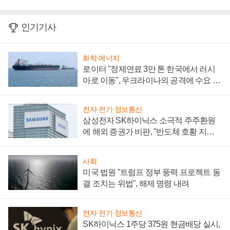
인기기사
화학·에너지
로이터 "정제연료 3만 톤 한국에서 러시
아로 이동", 우크라이나의 공격에 수요 늘
어
전자·전기·정보통신
삼성전자 SK하이닉스 소극적 주주환원
에 해외 증권가 비판, "반도체 호황 지속
성 의문"
사회
미국 법원 "트럼프 정부 풍력 프로젝트 동
결 조치는 위법", 해제 명령 내려
전자·전기·정보통신
SK하이닉스 1주당 375원 현금배당 실시,