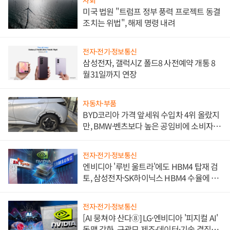
미국 법원 "트럼프 정부 풍력 프로젝트 동결
조치는 위법", 해제 명령 내려
전자·전기·정보통신
삼성전자, 갤럭시Z 폴드8 사전예약 개통 8
월31일까지 연장
자동차·부품
BYD코리아 가격 앞세워 수입차 4위 올랐지
만, BMW·벤츠보다 높은 공임비에 소비자
불만 폭발
전자·전기·정보통신
엔비디아 '루빈 울트라'에도 HBM4 탑재 검
토, 삼성전자·SK하이닉스 HBM4 수율에 주
도권 갈린다
전자·전기·정보통신
[AI 뭉쳐야 산다⑧] LG·엔비디아 '피지컬 AI'
동맹 강화, 구광모 제조·데이터·기술 결집