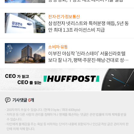
해 종합 로보틱스 기업으로
전자·전기·정보통신
삼성전자 넷리스트와 특허분쟁 매듭, 5년 동
안 최대 1.3조 라이선스비 지급
소비자·유통
이부진 야심작 '신라스테이' 서울신라호텔
보다 잘 나가, 평택·주문진·해남·건대로 성
장판 더 넓힌다
기사댓글
0
개
200자까지 쓰실 수 있습니다. (현재 0 byte / 최대 400byte)
저작권 등 다른 사람의 권리를 침해하거나 명예를 훼손하는 댓글은 관련 법률에 의해 제재를 받을
수 있습니다.
타인에게 불쾌감을 주는 욕설 등 비하하는 단어가 내용에 포함되거나 인신공격성 글은 관리자의 판
단에 의해 삭제 합니다.