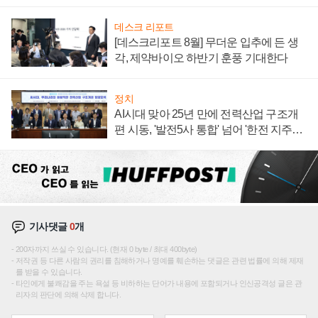
데스크 리포트
[데스크리포트 8월] 무더운 입추에 든 생
각, 제약바이오 하반기 훈풍 기대한다
정치
AI시대 맞아 25년 만에 전력산업 구조개
편 시동, '발전5사 통합' 넘어 '한전 지주사'
재편론도
기사댓글
0
개
200자까지 쓰실 수 있습니다. (현재 0 byte / 최대 400byte)
저작권 등 다른 사람의 권리를 침해하거나 명예를 훼손하는 댓글은 관련 법률에 의해 제재
를 받을 수 있습니다.
타인에게 불쾌감을 주는 욕설 등 비하하는 단어가 내용에 포함되거나 인신공격성 글은 관
리자의 판단에 의해 삭제 합니다.