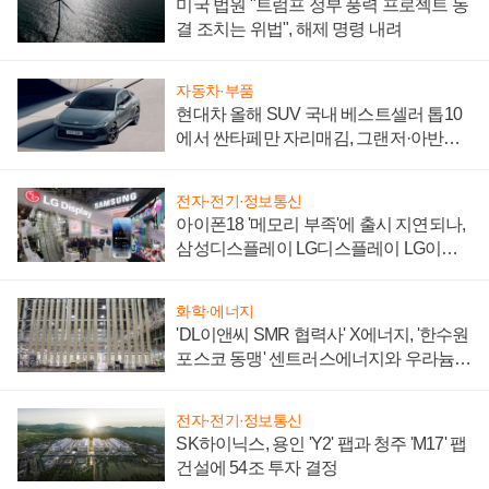
미국 법원 "트럼프 정부 풍력 프로젝트 동
결 조치는 위법", 해제 명령 내려
자동차·부품
현대차 올해 SUV 국내 베스트셀러 톱10
에서 싼타페만 자리매김, 그랜저·아반떼
'세단 쌍끌이'로 내수 방어
전자·전기·정보통신
아이폰18 '메모리 부족'에 출시 지연되나,
삼성디스플레이 LG디스플레이 LG이노
텍 '탈애플' 수익 다각화 속도
화학·에너지
'DL이앤씨 SMR 협력사' X에너지, '한수원
포스코 동맹' 센트러스에너지와 우라늄
계약 체결
전자·전기·정보통신
SK하이닉스, 용인 'Y2' 팹과 청주 'M17' 팹
건설에 54조 투자 결정