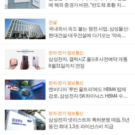
에 해외 증권가 비판, "반도체 호황 지속
성 의문"
건설
국내외서 속도 붙는 원전 사업, 삼성물산·
현대건설·대우건설에 다가오는 '약속의
시간'
전자·전기·정보통신
삼성전자, 갤럭시Z 폴드8 사전예약 개통
8월31일까지 연장
전자·전기·정보통신
엔비디아 '루빈 울트라'에도 HBM4 탑재
검토, 삼성전자·SK하이닉스 HBM4 수율
에 주도권 갈린다
전자·전기·정보통신
삼성전자 넷리스트와 특허분쟁 매듭, 5년
동안 최대 1.3조 라이선스비 지급