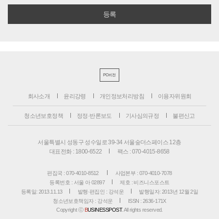
PC버전
회사소개
윤리강령
개인정보처리방침
이용자위원회
청소년보호정책
정정·반론보도
기사심의규정
불편신고
서울특별시 성동구 성수일로 39-34 서울숲더스페이스 12층
대표전화 : 1800-6522
팩스 : 070-4015-8658
편집국 : 070-4010-8512
사업본부 : 070-4010-7078
등록번호 : 서울 아 02897
제호 : 비즈니스포스트
등록일: 2013.11.13
발행·편집인 : 강석운
발행일자: 2013년 12월 2일
청소년보호책임자 : 강석운
ISSN : 2636-171X
Copyright ⓒ
B
USINESSPOST
. All rights reserved.