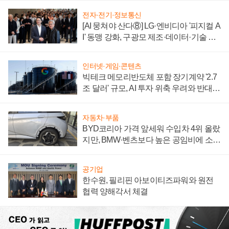
전자·전기·정보통신
[AI 뭉쳐야 산다⑧] LG·엔비디아 '피지컬 A
I' 동맹 강화, 구광모 제조·데이터·기술 결
집해 종합 로보틱스 기업으로
인터넷·게임·콘텐츠
빅테크 메모리반도체 포함 장기계약 '2.7
조 달러' 규모, AI 투자 위축 우려와 반대
신호
자동차·부품
BYD코리아 가격 앞세워 수입차 4위 올랐
지만, BMW·벤츠보다 높은 공임비에 소비
자 불만 폭발
공기업
한수원, 필리핀 아보이티즈파워와 원전
협력 양해각서 체결