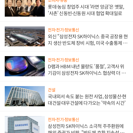
롯데·농심 창업주 시대 '라면 앙금'은 옛말,
'사촌' 신동빈·신동원 시대 협업 확대일로
전자·전기·정보통신
외신 "삼성전자 SK하이닉스 중국 공장용 현
지 생산 반도체 장비 시험, 미국 수출통제 대
비"
전자·전기·정보통신
D램과 HBM 내년 물량도 '품절', 고객사 위
기감이 삼성전자 SK하이닉스 협상력 더 키
워
건설
국내외서 속도 붙는 원전 사업, 삼성물산·현
대건설·대우건설에 다가오는 '약속의 시간'
전자·전기·정보통신
삼성전자 SK하이닉스 소극적 주주환원에
해외 증권가 비판, "반도체 호황 지속성 의