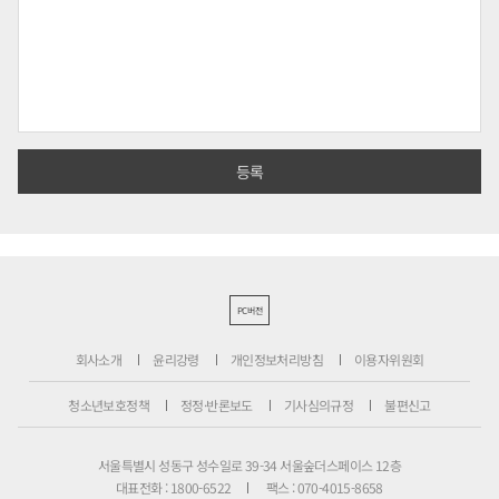
PC버전
회사소개
윤리강령
개인정보처리방침
이용자위원회
청소년보호정책
정정·반론보도
기사심의규정
불편신고
서울특별시 성동구 성수일로 39-34 서울숲더스페이스 12층
대표전화 : 1800-6522
팩스 : 070-4015-8658