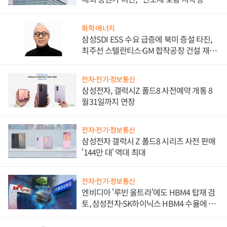
문"
화학·에너지
삼성SDI ESS 수요 급증에 북미 증설 타진,
최주선 스텔란티스·GM 합작공장 건설 재추
진하나
전자·전기·정보통신
삼성전자, 갤럭시Z 폴드8 사전예약 개통 8
월31일까지 연장
전자·전기·정보통신
삼성전자 갤럭시 Z 폴드8 시리즈 사전 판매
'144만 대' 역대 최대
전자·전기·정보통신
엔비디아 '루빈 울트라'에도 HBM4 탑재 검
토, 삼성전자·SK하이닉스 HBM4 수율에 주
도권 갈린다