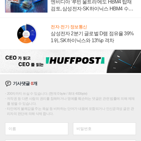
엔비디아 '루빈 울트라'에도 HBM4 탑재
검토, 삼성전자·SK하이닉스 HBM4 수율
에 주도권 갈린다
전자·전기·정보통신
삼성전자 2분기 글로벌 D램 점유율 39%
1위, SK하이닉스와 13%p 격차
기사댓글
0
개
200자까지 쓰실 수 있습니다. (현재 0 byte / 최대 400byte)
저작권 등 다른 사람의 권리를 침해하거나 명예를 훼손하는 댓글은 관련 법률에 의해 제재
를 받을 수 있습니다.
타인에게 불쾌감을 주는 욕설 등 비하하는 단어가 내용에 포함되거나 인신공격성 글은 관
리자의 판단에 의해 삭제 합니다.