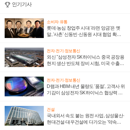
인기기사
소비자·유통
롯데·농심 창업주 시대 '라면 앙금'은 옛
말, '사촌' 신동빈·신동원 시대 협업 확대
일로
전자·전기·정보통신
외신 "삼성전자 SK하이닉스 중국 공장용
현지 생산 반도체 장비 시험, 미국 수출통
제 대비"
전자·전기·정보통신
D램과 HBM 내년 물량도 '품절', 고객사 위
기감이 삼성전자 SK하이닉스 협상력 더
키워
건설
국내외서 속도 붙는 원전 사업, 삼성물산·
현대건설·대우건설에 다가오는 '약속의
시간'