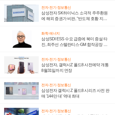
전자·전기·정보통신
삼성전자 SK하이닉스 소극적 주주환원
에 해외 증권가 비판, "반도체 호황 지속
성 의문"
화학·에너지
삼성SDI ESS 수요 급증에 북미 증설 타
진, 최주선 스텔란티스·GM 합작공장 건
설 재추진하나
전자·전기·정보통신
삼성전자, 갤럭시Z 폴드8 사전예약 개통
8월31일까지 연장
전자·전기·정보통신
삼성전자 갤럭시 Z 폴드8 시리즈 사전 판
매 '144만 대' 역대 최대
전자·전기·정보통신