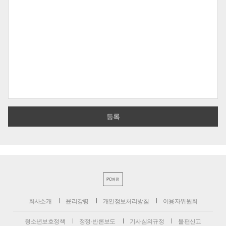
PC버전
회사소개
윤리강령
개인정보처리방침
이용자위원회
청소년보호정책
정정·반론보도
기사심의규정
불편신고