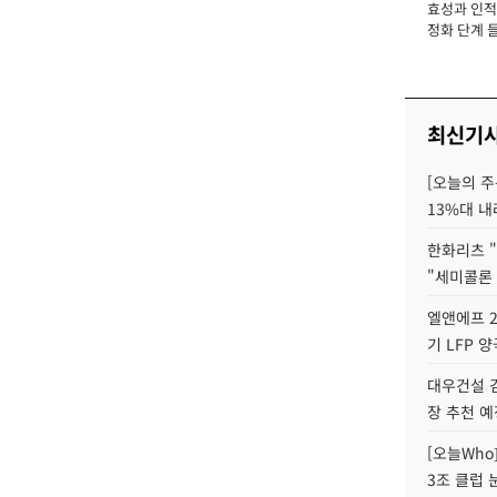
효성과 인적 
장
정화 단계 들
최신기
[오늘의 주
13%대 내
한화리츠 "
"세미콜론
엘앤에프 2
기 LFP 
대우건설 
장 추천 예
[오늘Who
3조 클럽 