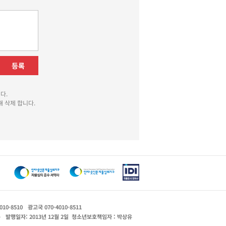
등록
다.
 삭제 합니다.
010-8510
광고국 070-4010-8511
운
발행일자: 2013년 12월 2일
청소년보호책임자 : 박상유