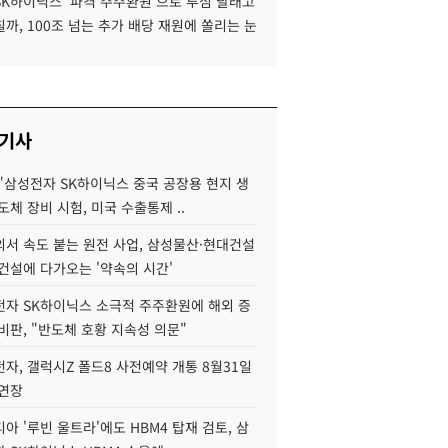
SK하이닉스 '파격 주주환원'으로 투심 달래고
까, 100조 넘는 추가 배당 재원에 쏠리는 눈
 기사
"삼성전자 SK하이닉스 중국 공장용 현지 생
도체 장비 시험, 미국 수출통제 ..
서 속도 붙는 원전 사업, 삼성물산·현대건설
건설에 다가오는 '약속의 시간'
자 SK하이닉스 소극적 주주환원에 해외 증
비판, "반도체 호황 지속성 의문"
자, 갤럭시Z 폴드8 사전예약 개통 8월31일
 연장
아 '루빈 울트라'에도 HBM4 탑재 검토, 삼