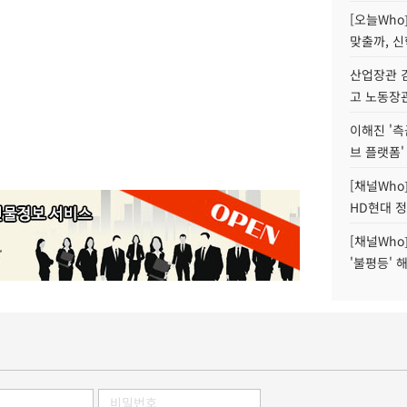
[오늘Who
맞출까, 
산업장관 김
고 노동장
이해진 '측
브 플랫폼'
[채널Who
HD현대 정
[채널Who
'불평등' 