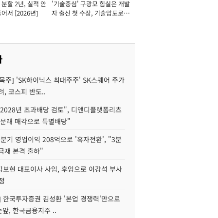
분할 2년, 실적 안
'기술중심' 구광모 힘실은 개발
이사 사장
어서 [2026년]
자 출신 첫 수장, 기술압도로
경쟁력 확보 사활 [2026년]
사
목주] 'SK하이닉스 최대주주' SK스퀘어 주가
려, 코스피 반도..
2028년 초과배당 검토", 디앤디플랫폼리츠
 문래 매각으로 특별배당"
분기 영업이익 208억으로 '흑자전환', "3분
양극재 본격 출하"
김보현 대표이사 사임, 후임으로 이강석 부사
정
] 한국투자증권 김성환 '본업 경쟁력'만으로
눈앞, 한국금융지주 ..