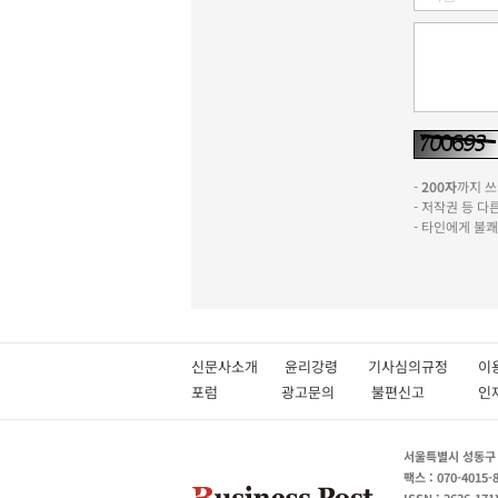
-
200자
까지 쓰실
- 저작권 등 
- 타인에게 불
신문사소개
윤리강령
기사심의규정
이
포럼
광고문의
불편신고
서울특별시 성동구 성
팩스 : 070-4015-
ISSN : 2636-171