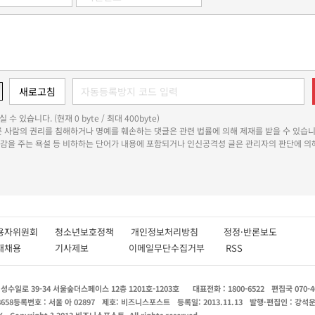
 수 있습니다. (현재 0 byte / 최대 400byte)
다른 사람의 권리를 침해하거나 명예를 훼손하는 댓글은 관련 법률에 의해 제재를 받을 수 있습니
쾌감을 주는 욕설 등 비하하는 단어가 내용에 포함되거나 인신공격성 글은 관리자의 판단에 의해
용자위원회
청소년보호정책
개인정보처리방침
정정·반론보도
인재채용
기사제보
이메일무단수집거부
RSS
수일로 39-34 서울숲더스페이스 12층 1201호-1203호
대표전화 : 1800-6522
편집국 070-4
8658
등록번호 : 서울 아 02897
제호: 비즈니스포스트
등록일: 2013.11.13
발행·편집인 : 강석
X
Copyright ? 2013 비즈니스포스트. All rights reserved.