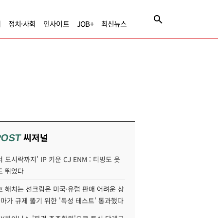
제
정치·사회
인사이트
JOB+
최신뉴스
씨저널
POST
 도시락까지' IP 키운 CJ ENM : 티빙도 웃
도 뛰었다
호 해치는 선크림은 미국·유럽 판매 어려운 상
콜마가 규제 뚫기 위한 '독성 테스트' 통과했다