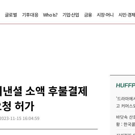
글로벌
기후대응
Who Is?
기업·산업
금융
시장·머니
시민·경
HUFF
이낸셜 소액 후불결제
'드라마에서
요청 허가
고 커머스
바닷속 산
2023-11-15 16:04:59
황 : 한국