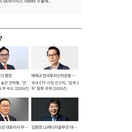
·SK하이닉스 HBM4 수율에..
?
뱅크 행장
배재규 한국투자신탁운용 대
높은 전략통, '전
국내 ETF 시장 선구자, '업계 3
표이사 사장
도약 속도 [2026년]
위' 탈환 과제 [2026년]
효성 대표이사 부회
김동명 LG에너지솔루션 대표