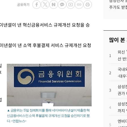
삼성전자 
공유하기
주가도 받칠
이낸셜이 낸 혁신금융서비스 규제개선 요청을 승
많이 본
이낸셜이 낸 소액 후불결제 서비스 규제개선 요청
외신 
1
산 반
일
국내외
후
2
·대우
삼성전
3
권가 
업
삼성전
4
까지
▲ 금융위는 15일 정례회의를 통해 네이버파이낸셜이 제출한 혁
신금융서비스인 소액 후불결제 규제개선 요청을 승인하기로 했
엔비디
다. <연합뉴스>
5