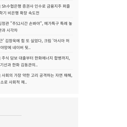
] Sh수협은행 증권사 인수로 금융지주 퍼즐
신학기 비은행 확장 속도전
정관 "주52시간 손봐야", 메가특구 특례 놓
관과 시각차
근' 김창욱에 힘 또 실었다, 크림 '아시아 허
 야망에 네이버 뒷..
] 주식 담보 대출부터 한화에너지 합병까지,
기선과 한화 김동관의..
] 사회의 가장 약한 고리 공격하는 자연 재해,
해소로 사회적 재..