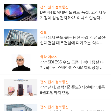
전자·전기·정보통신
D램과 HBM 내년 물량도 '품절', 고객사 위
기감이 삼성전자 SK하이닉스 협상력 더
키워
건설
국내외서 속도 붙는 원전 사업, 삼성물산·
현대건설·대우건설에 다가오는 '약속의
시간'
화학·에너지
삼성SDI ESS 수요 급증에 북미 증설 타
진, 최주선 스텔란티스·GM 합작공장 건
설 재추진하나
전자·전기·정보통신
삼성전자, 갤럭시Z 폴드8 사전예약 개통
8월31일까지 연장
전자·전기·정보통신