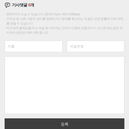
기사댓글
0
개
200자까지 쓰실 수 있습니다. (현재 0 byte / 최대 400byte)
저작권 등 다른 사람의 권리를 침해하거나 명예를 훼손하는 댓글은 관련 법률에 의해 제재
를 받을 수 있습니다.
타인에게 불쾌감을 주는 욕설 등 비하하는 단어가 내용에 포함되거나 인신공격성 글은 관
리자의 판단에 의해 삭제 합니다.