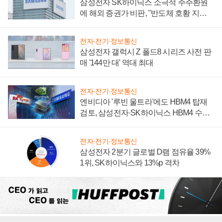
삼성전자 SK하이닉스 소극적 주주환원
에 해외 증권가 비판, "반도체 호황 지속
성 의문"
전자·전기·정보통신
삼성전자 갤럭시 Z 폴드8 시리즈 사전 판
매 '144만 대' 역대 최대
전자·전기·정보통신
엔비디아 '루빈 울트라'에도 HBM4 탑재
검토, 삼성전자·SK하이닉스 HBM4 수율
에 주도권 갈린다
전자·전기·정보통신
삼성전자 2분기 글로벌 D램 점유율 39%
1위, SK하이닉스와 13%p 격차