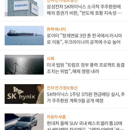
삼성전자 SK하이닉스 소극적 주주환원에
해외 증권가 비판, "반도체 호황 지속성 의
문"
화학·에너지
로이터 "정제연료 3만 톤 한국에서 러시아
로 이동", 우크라이나의 공격에 수요 늘어
사회
미국 법원 "트럼프 정부 풍력 프로젝트 동결
조치는 위법", 해제 명령 내려
전자·전기·정보통신
SK하이닉스 1주당 375원 현금배당 실시, 추
가 주주환원 계획 9월 공개 예정
자동차·부품
현대차 올해 SUV 국내 베스트셀러 톱10에
서 싼타페만 자리매김, 그랜저·아반떼 '세단