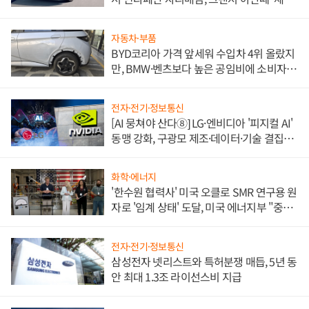
쌍끌이'로 내수 방어
자동차·부품
BYD코리아 가격 앞세워 수입차 4위 올랐지
만, BMW·벤츠보다 높은 공임비에 소비자
불만 폭발
전자·전기·정보통신
[AI 뭉쳐야 산다⑧] LG·엔비디아 '피지컬 AI'
동맹 강화, 구광모 제조·데이터·기술 결집
해 종합 로보틱스 기업으로
화학·에너지
'한수원 협력사' 미국 오클로 SMR 연구용 원
자로 '임계 상태' 도달, 미국 에너지부 "중요
한 이정표"
전자·전기·정보통신
삼성전자 넷리스트와 특허분쟁 매듭, 5년 동
안 최대 1.3조 라이선스비 지급