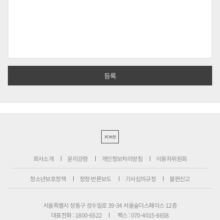
PC버전
회사소개
윤리강령
개인정보처리방침
이용자위원회
청소년보호정책
정정·반론보도
기사심의규정
불편신고
서울특별시 성동구 성수일로 39-34 서울숲더스페이스 12층
대표전화 : 1800-6522
팩스 : 070-4015-8658