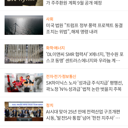
가 주주환원 계획 9월 공개 예정
사회
미국 법원 "트럼프 정부 풍력 프로젝트 동결
조치는 위법", 해제 명령 내려
화학·에너지
'DL이앤씨 SMR 협력사' X에너지, '한수원 포
스코 동맹' 센트러스에너지와 우라늄 계약
체결
전자·전기·정보통신
SK하이닉스 노사 '성과급 주식지급' 평행선,
곽노정 'N% 성과급' 법적 논란 벗을지 주목
정치
AI시대 맞아 25년 만에 전력산업 구조개편
시동, '발전5사 통합' 넘어 '한전 지주사' 재편
론도