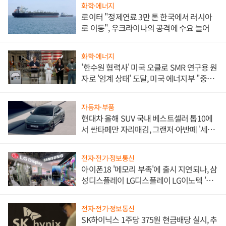
화학·에너지
로이터 "정제연료 3만 톤 한국에서 러시아
로 이동", 우크라이나의 공격에 수요 늘어
화학·에너지
'한수원 협력사' 미국 오클로 SMR 연구용 원
자로 '임계 상태' 도달, 미국 에너지부 "중요
한 이정표"
자동차·부품
현대차 올해 SUV 국내 베스트셀러 톱10에
서 싼타페만 자리매김, 그랜저·아반떼 '세단
쌍끌이'로 내수 방어
전자·전기·정보통신
아이폰18 '메모리 부족'에 출시 지연되나, 삼
성디스플레이 LG디스플레이 LG이노텍 '탈
애플' 수익 다각화 속도
전자·전기·정보통신
SK하이닉스 1주당 375원 현금배당 실시, 추