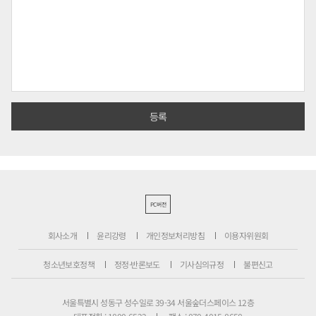
PC버전
회사소개
윤리강령
개인정보처리방침
이용자위원회
청소년보호정책
정정·반론보도
기사심의규정
불편신고
서울특별시 성동구 성수일로 39-34 서울숲더스페이스 12층