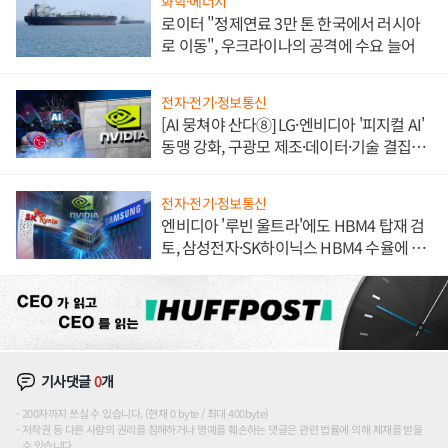
화학·에너지
로이터 "정제연료 3만 톤 한국에서 러시아
로 이동", 우크라이나의 공격에 수요 늘어
전자·전기·정보통신
[AI 뭉쳐야 산다⑧] LG·엔비디아 '피지컬 AI'
동맹 강화, 구광모 제조·데이터·기술 결집
해 종합 로보틱스 기업으로
전자·전기·정보통신
엔비디아 '루빈 울트라'에도 HBM4 탑재 검
토, 삼성전자·SK하이닉스 HBM4 수율에 주
도권 갈린다
기사댓글
0
개
200자까지 쓰실 수 있습니다. (현재 0 byte / 최대 400byte)
저작권 등 다른 사람의 권리를 침해하거나 명예를 훼손하는 댓글은 관련 법률에 의해 제재를 받을
수 있습니다.