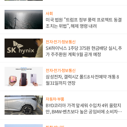
사회
미국 법원 "트럼프 정부 풍력 프로젝트 동결
조치는 위법", 해제 명령 내려
전자·전기·정보통신
SK하이닉스 1주당 375원 현금배당 실시, 추
가 주주환원 계획 9월 공개 예정
전자·전기·정보통신
삼성전자, 갤럭시Z 폴드8 사전예약 개통 8
월31일까지 연장
자동차·부품
BYD코리아 가격 앞세워 수입차 4위 올랐지
만, BMW·벤츠보다 높은 공임비에 소비자
불만 폭발