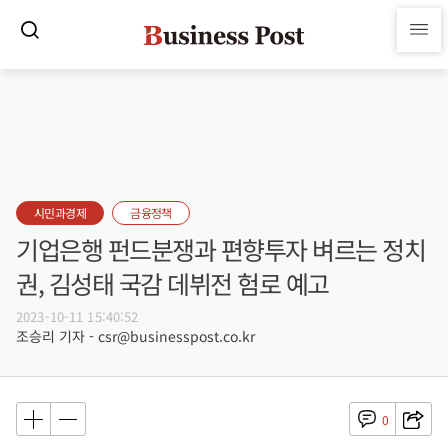
시민과경제
금융정책
기업은행 펀드분쟁과 편향투자 벼르는 정치
권, 김성태 국감 데뷔전 험로 예고
2023-10-11 15:40:52
조승리 기자 - csr@businesspost.co.kr
0