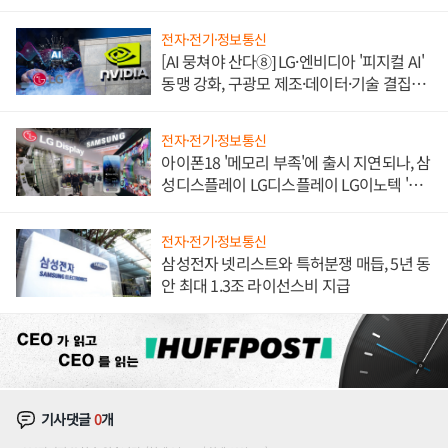
불만 폭발
전자·전기·정보통신
[AI 뭉쳐야 산다⑧] LG·엔비디아 '피지컬 AI'
동맹 강화, 구광모 제조·데이터·기술 결집
해 종합 로보틱스 기업으로
전자·전기·정보통신
아이폰18 '메모리 부족'에 출시 지연되나, 삼
성디스플레이 LG디스플레이 LG이노텍 '탈
애플' 수익 다각화 속도
전자·전기·정보통신
삼성전자 넷리스트와 특허분쟁 매듭, 5년 동
안 최대 1.3조 라이선스비 지급
기사댓글
0
개