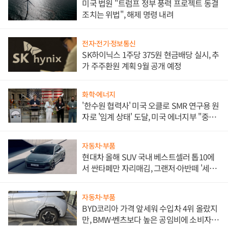
미국 법원 "트럼프 정부 풍력 프로젝트 동결
조치는 위법", 해제 명령 내려
전자·전기·정보통신
SK하이닉스 1주당 375원 현금배당 실시, 추
가 주주환원 계획 9월 공개 예정
화학·에너지
'한수원 협력사' 미국 오클로 SMR 연구용 원
자로 '임계 상태' 도달, 미국 에너지부 "중요
한 이정표"
자동차·부품
현대차 올해 SUV 국내 베스트셀러 톱10에
서 싼타페만 자리매김, 그랜저·아반떼 '세단
쌍끌이'로 내수 방어
자동차·부품
BYD코리아 가격 앞세워 수입차 4위 올랐지
만, BMW·벤츠보다 높은 공임비에 소비자