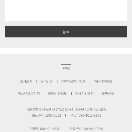
PC버전
회사소개
윤리강령
개인정보처리방침
이용자위원회
청소년보호정책
정정·반론보도
기사심의규정
불편신고
서울특별시 성동구 성수일로 39-34 서울숲더스페이스 12층
대표전화 : 1800-6522
팩스 : 070-4015-8658
편집국 : 070-4010-8512
사업본부 : 070-4010-7078