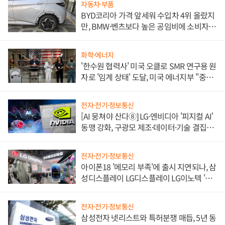
자동차·부품
BYD코리아 가격 앞세워 수입차 4위 올랐지
만, BMW·벤츠보다 높은 공임비에 소비자
불만 폭발
화학·에너지
'한수원 협력사' 미국 오클로 SMR 연구용 원
자로 '임계 상태' 도달, 미국 에너지부 "중요
한 이정표"
전자·전기·정보통신
[AI 뭉쳐야 산다⑧] LG·엔비디아 '피지컬 AI'
동맹 강화, 구광모 제조·데이터·기술 결집
해 종합 로보틱스 기업으로
전자·전기·정보통신
아이폰18 '메모리 부족'에 출시 지연되나, 삼
성디스플레이 LG디스플레이 LG이노텍 '탈
애플' 수익 다각화 속도
전자·전기·정보통신
삼성전자 넷리스트와 특허분쟁 매듭, 5년 동