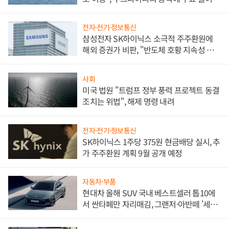
전자·전기·정보통신
삼성전자 SK하이닉스 소극적 주주환원에
해외 증권가 비판, "반도체 호황 지속성 의
문"
사회
미국 법원 "트럼프 정부 풍력 프로젝트 동결
조치는 위법", 해제 명령 내려
전자·전기·정보통신
SK하이닉스 1주당 375원 현금배당 실시, 추
가 주주환원 계획 9월 공개 예정
자동차·부품
현대차 올해 SUV 국내 베스트셀러 톱10에
서 싼타페만 자리매김, 그랜저·아반떼 '세단
쌍끌이'로 내수 방어