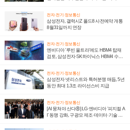
시간'
전자·전기·정보통신
삼성전자, 갤럭시Z 폴드8 사전예약 개통
8월31일까지 연장
전자·전기·정보통신
엔비디아 '루빈 울트라'에도 HBM4 탑재
검토, 삼성전자·SK하이닉스 HBM4 수율
에 주도권 갈린다
전자·전기·정보통신
삼성전자 넷리스트와 특허분쟁 매듭, 5년
동안 최대 1.3조 라이선스비 지급
전자·전기·정보통신
[AI 뭉쳐야 산다⑧] LG·엔비디아 '피지컬 A
I' 동맹 강화, 구광모 제조·데이터·기술 결
집해 종합 로보틱스 기업으로