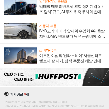
인터넷·게임·콘텐츠
빅테크 메모리반도체 포함 장기계약 '2.7
조 달러' 규모, AI 투자 위축 우려와 반대
신호
자동차·부품
BYD코리아 가격 앞세워 수입차 4위 올랐
지만, BMW·벤츠보다 높은 공임비에 소비
자 불만 폭발
소비자·유통
이부진 야심작 '신라스테이' 서울신라호
텔보다 잘 나가, 평택·주문진·해남·건대로
성장판 더 넓힌다
기사댓글
0
개
200자까지 쓰실 수 있습니다. (현재 0 byte / 최대 400byte)
저작권 등 다른 사람의 권리를 침해하거나 명예를 훼손하는 댓글은 관련 법률에 의해 제재