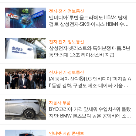
전자·전기·정보통신
엔비디아 '루빈 울트라'에도 HBM4 탑재
검토, 삼성전자·SK하이닉스 HBM4 수율
에 주도권 갈린다
전자·전기·정보통신
삼성전자 넷리스트와 특허분쟁 매듭, 5년
동안 최대 1.3조 라이선스비 지급
전자·전기·정보통신
[AI 뭉쳐야 산다⑧] LG·엔비디아 '피지컬 A
I' 동맹 강화, 구광모 제조·데이터·기술 결
집해 종합 로보틱스 기업으로
자동차·부품
BYD코리아 가격 앞세워 수입차 4위 올랐
지만, BMW·벤츠보다 높은 공임비에 소비
자 불만 폭발
인터넷·게임·콘텐츠