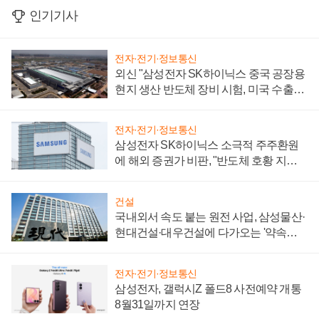
인기기사
전자·전기·정보통신
외신 "삼성전자 SK하이닉스 중국 공장용
현지 생산 반도체 장비 시험, 미국 수출통
제 대비"
전자·전기·정보통신
삼성전자 SK하이닉스 소극적 주주환원
에 해외 증권가 비판, "반도체 호황 지속
성 의문"
건설
국내외서 속도 붙는 원전 사업, 삼성물산·
현대건설·대우건설에 다가오는 '약속의
시간'
전자·전기·정보통신
삼성전자, 갤럭시Z 폴드8 사전예약 개통
8월31일까지 연장