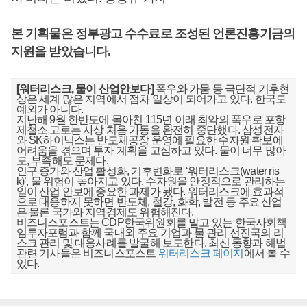
본 기획물은 정부광고 수수료로 조성된 언론진흥기금의
지원을 받았습니다.
[워터리스크, 물이 산업안보다]
폭우와 가뭄 등 극단적 기후현
상은 세계 많은 지역에서 점차 일상이 되어가고 있다. 한국도
예외가 아니다.
지난해 9월 한반도에 몰아친 115년 이래 최악의 폭우로 포항
제철소 고로는 사상 처음 가동을 완전히 중단했다. 삼성전자
와 SK하이닉스는 반도체공장 운영에 필요한 수자원 확보에
어려움을 겪으며 투자 계획을 고심하고 있다. 물이 너무 많아
도, 부족해도 문제다.
인구 증가와 산업 활성화, 기후변화로 ‘워터리스크(water ris
k)’, 물 위험이 높아지고 있다. 수자원을 안정적으로 관리하는
일이 산업 안보에 중요한 과제가 됐다. 워터리스크에 효과적
으로 대응하지 못하면 반도체, 철강, 화학, 발전 등 주요 산업
은 물론 국가와 지역경제도 위험해진다.
비즈니스포스트는 CDP한국위원회를 맡고 있는 한국사회책
임투자포럼과 함께 국내외 주요 기업과 물 관리 선진국의 리
스크 관리 및 대응사례를 발굴해 보도한다. 최신 동향과 해법
관련 기사들은 비즈니스포스트
워터리스크 페이지
에서 볼 수
있다.