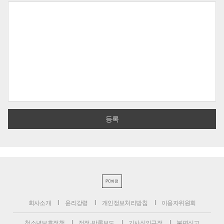
PC버전
회사소개
윤리강령
개인정보처리방침
이용자위원회
청소년보호정책
정정·반론보도
기사심의규정
불편신고