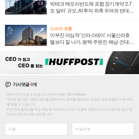
빅테크 메모리반도체 포함 장기계약 '2.7
조 달러' 규모, AI 투자 위축 우려와 반대
신호
소비자·유통
이부진 야심작 '신라스테이' 서울신라호
텔보다 잘 나가, 평택·주문진·해남·건대로
성장판 더 넓힌다
기사댓글
0
개
200자까지 쓰실 수 있습니다. (현재 0 byte / 최대 400byte)
저작권 등 다른 사람의 권리를 침해하거나 명예를 훼손하는 댓글은 관련 법률에 의해 제재
를 받을 수 있습니다.
타인에게 불쾌감을 주는 욕설 등 비하하는 단어가 내용에 포함되거나 인신공격성 글은 관
리자의 판단에 의해 삭제 합니다.