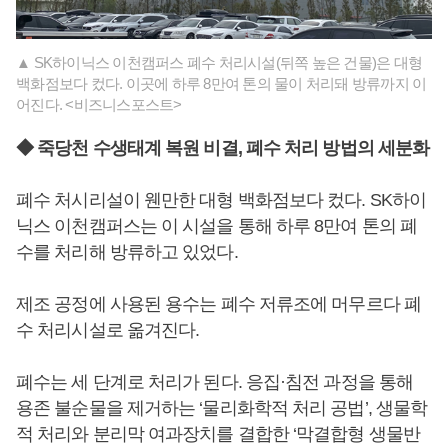
▲ SK하이닉스 이천캠퍼스 폐수 처리시설(뒤쪽 높은 건물)은 대형
백화점보다 컸다. 이곳에 하루 8만여 톤의 물이 처리돼 방류까지 이
어진다. <비즈니스포스트>
◆ 죽당천 수생태계 복원 비결, 폐수 처리 방법의 세분화
폐수 처시리설이 웬만한 대형 백화점보다 컸다. SK하이
닉스 이천캠퍼스는 이 시설을 통해 하루 8만여 톤의 폐
수를 처리해 방류하고 있었다.
제조 공정에 사용된 용수는 폐수 저류조에 머무르다 폐
수 처리시설로 옮겨진다.
폐수는 세 단계로 처리가 된다. 응집·침전 과정을 통해
용존 불순물을 제거하는 ‘물리화학적 처리 공법’, 생물학
적 처리와 분리막 여과장치를 결합한 ‘막결합형 생물반