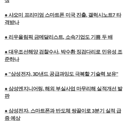
상
● 샤오미 프리미엄 스마트폰 미국 진출, 갤럭시노트7 타
격받나
● 리우올림픽 금메달리스트, 소속기업도 기쁨 두 배
● 대우조선해양 검찰수사, 박수환 징검다리로 민유성 조
준하나
● "삼성전자, 3D낸드 공급과잉도 극복할 기술력 보유"
● 삼성엔지니어링, 해외 부실사업 마무리해 실적개선 발
판
● 삼성전자, 스마트폰과 반도체 쌍끌이로 3분기 실적 급
증 예상