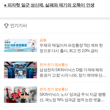
● 피자헛 일군 성신제, 실패와 재기의 오뚝이 인생
인기기사
금융
우체국 '매일이자 파킹통장' 5만 계좌 한
정으로 다시 출시, 최고 연 2.0% 금리
전자·전기·정보통신
삼성전자 SK하이닉스 D램 가격에 해외
증권가 '고점' 시각 나와, 장기 계약에 단점
부각
전자·전기·정보통신
SK하이닉스 노사 '성과급 주식 지급' 평행
선, 곽노정 'N% 성과급' 법적 논란 벗을지
주목