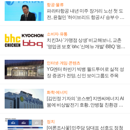
항공·물류
파라타항공 내년 미주 장거리 노선 첫 도
전, 윤철민 '하이브리드 항공사' 승부수 통
할까
소비자·유통
치킨3사 '가맹점 상생' 비교해보니, 교촌
'영업권 보호'·bhc '신메뉴 개발'·BBQ '원가
부담'
인터넷·게임·콘텐츠
YG엔터 하반기 빅뱅 월드투어로 실적 성
장 증권가 전망, 신인 보이그룹도 주목
화학·에너지
[김민정 기자의 '코스뽀'] 지엔씨에너지 AI
붐에 비상발전기 호황, 안병철 친환경 에
너지 발전전문기업 향한다
정치
[여론조사꽃] 민주당 당대표 선호도 정청