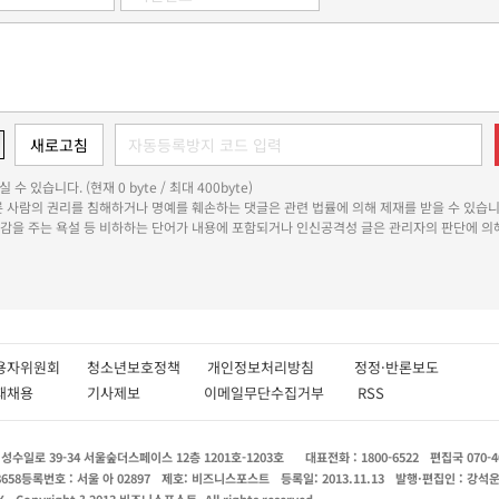
 수 있습니다. (현재 0 byte / 최대 400byte)
다른 사람의 권리를 침해하거나 명예를 훼손하는 댓글은 관련 법률에 의해 제재를 받을 수 있습니
쾌감을 주는 욕설 등 비하하는 단어가 내용에 포함되거나 인신공격성 글은 관리자의 판단에 의해
용자위원회
청소년보호정책
개인정보처리방침
정정·반론보도
인재채용
기사제보
이메일무단수집거부
RSS
수일로 39-34 서울숲더스페이스 12층 1201호-1203호
대표전화 : 1800-6522
편집국 070-4
8658
등록번호 : 서울 아 02897
제호: 비즈니스포스트
등록일: 2013.11.13
발행·편집인 : 강석
X
Copyright ? 2013 비즈니스포스트. All rights reserved.