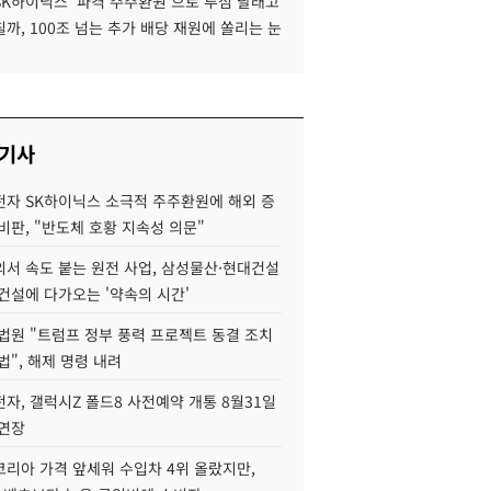
SK하이닉스 '파격 주주환원'으로 투심 달래고
까, 100조 넘는 추가 배당 재원에 쏠리는 눈
 기사
자 SK하이닉스 소극적 주주환원에 해외 증
비판, "반도체 호황 지속성 의문"
서 속도 붙는 원전 사업, 삼성물산·현대건설
건설에 다가오는 '약속의 시간'
법원 "트럼프 정부 풍력 프로젝트 동결 조치
법", 해제 명령 내려
자, 갤럭시Z 폴드8 사전예약 개통 8월31일
 연장
코리아 가격 앞세워 수입차 4위 올랐지만,