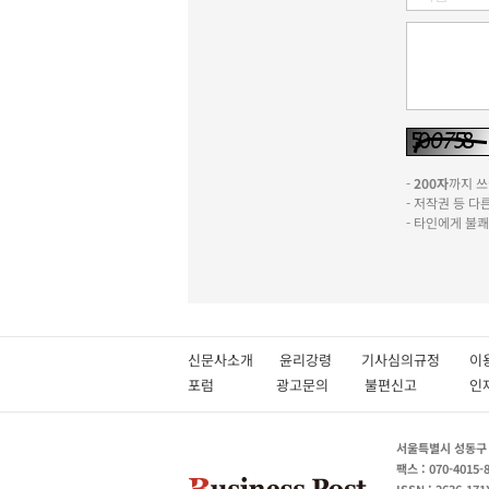
-
200자
까지 쓰실
- 저작권 등 
- 타인에게 불
신문사소개
윤리강령
기사심의규정
이
포럼
광고문의
불편신고
서울특별시 성동구 성
팩스 : 070-4015-
ISSN : 2636-171