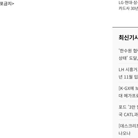
LG·현대·삼
장
배포금지>
카드사 30년
에 '초집중' 
최신기
'한수원 협
상태' 도달,
LH 시흥거
년 11월 
[K-GX에
대 메가프
포드 '3만
국 CATL과
[데스크리포
나오나