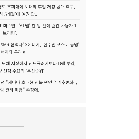
병도 조희대에 노태악 후임 제청 공개 촉구,
석 5개월'에 여권 압..
 최수연 "'AI 탭' 한 달 만에 월간 사용자 1
I 브리핑'..
 SMR 협력사' X에너지, '한수원 포스코 동맹'
너지와 우라늄 ..
리반도체 시장에서 낸드플래시보다 D램 부각,
 선점 수요의 '우선순위'
성 "캐나다 초대형 산불 원인은 기후변화",
림 관리 미흡" 주장에..