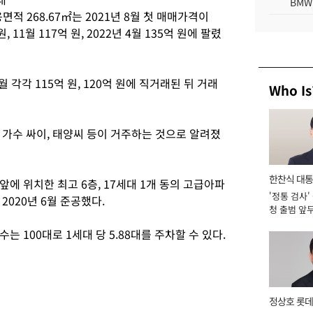
BMW
면적 268.67㎡는 2021년 8월 첫 매매가격이
, 11월 117억 원, 2022년 4월 135억 원에 팔렸
2월 각각 115억 원, 120억 원에 직거래된 뒤 거래
Who Is
 가수 싸이, 태양씨 등이 거주하는 것으로 알려졌
한찬식 대
에 위치한 최고 6층, 17세대 1개 동의 고급아파
'정통 검사'
서관
2020년 6월 준공했다.
청 출범 앞
맡아 [2026
 100대로 1세대 당 5.88대를 주차할 수 있다.
정상호 롯데