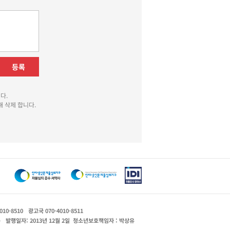
등록
다.
 삭제 합니다.
010-8510
광고국 070-4010-8511
운
발행일자: 2013년 12월 2일
청소년보호책임자 : 박상유