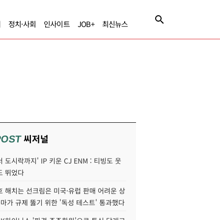
제
정치·사회
인사이트
JOB+
최신뉴스
씨저널
POST
 도시락까지' IP 키운 CJ ENM : 티빙도 웃
도 뛰었다
호 해치는 선크림은 미국·유럽 판매 어려운 상
콜마가 규제 뚫기 위한 '독성 테스트' 통과했다