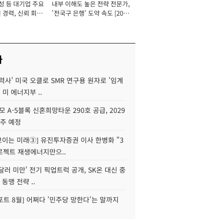
성 등 대기업 주요
내부 이해도 높은 전략 전문가,
 경력, 신뢰 회복
'전국구 은행' 도약 속도 [2026
[2026년]
년]
사
력사' 미국 오클로 SMR 연구용 원자로 '임계
 미 에너지부 ..
모 A-5블록 신혼희망타운 290호 공급, 2029
입주 예정
 보이는 미래③] 유진투자증권 이사 한병화 "3
로젝트 재생에너지만으..
 달러 미만' 전기 픽업트럭 공개, SK온 대신 중
 동맹 전략 ..
트 8월] 어쩌다 '민주당 망한다'는 말까지