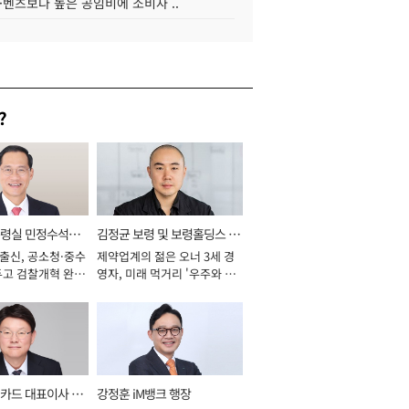
·벤츠보다 높은 공임비에 소비자 ..
?
통령실 민정수석비
김정균 보령 및 보령홀딩스 대
 출신, 공소청·중수
제약업계의 젊은 오너 3세 경
표이사 사장
두고 검찰개혁 완수
영자, 미래 먹거리 '우주와 헬
년]
스케어' 공들여 [2026년]
카드 대표이사 사
강정훈 iM뱅크 행장