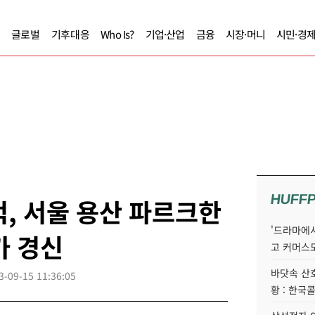
글로벌
기후대응
Who Is?
기업·산업
금융
시장·머니
시민·경
HUFF
억, 서울 용산 파르크한
'드라마에서
가 경신
고 커머스
바닷속 산
3-09-15 11:36:05
황 : 한국