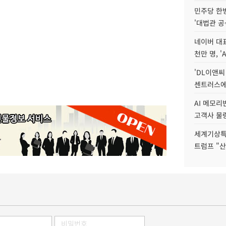
민주당 한
'대법관 공
네이버 대표
천만 명, 'A
'DL이앤씨
센트러스에
AI 메모
고객사 물량
세계기상특
트럼프 "산