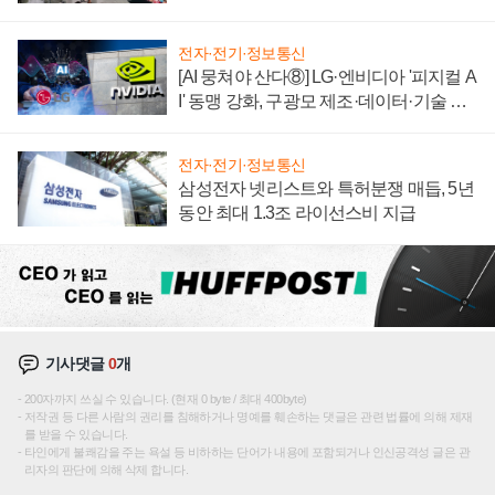
텍 '탈애플' 수익 다각화 속도
전자·전기·정보통신
[AI 뭉쳐야 산다⑧] LG·엔비디아 '피지컬 A
I' 동맹 강화, 구광모 제조·데이터·기술 결
집해 종합 로보틱스 기업으로
전자·전기·정보통신
삼성전자 넷리스트와 특허분쟁 매듭, 5년
동안 최대 1.3조 라이선스비 지급
기사댓글
0
개
200자까지 쓰실 수 있습니다. (현재 0 byte / 최대 400byte)
저작권 등 다른 사람의 권리를 침해하거나 명예를 훼손하는 댓글은 관련 법률에 의해 제재
를 받을 수 있습니다.
타인에게 불쾌감을 주는 욕설 등 비하하는 단어가 내용에 포함되거나 인신공격성 글은 관
리자의 판단에 의해 삭제 합니다.