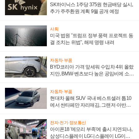
SK하이닉스 1주당 375원 현금배당 실시,
추가 주주환원 계획 9월 공개 예정
사회
미국 법원 "트럼프 정부 풍력 프로젝트 동
결 조치는 위법", 해제 명령 내려
자동차·부품
BYD코리아 가격 앞세워 수입차 4위 올랐
지만, BMW·벤츠보다 높은 공임비에 소비
자 불만 폭발
자동차·부품
현대차 올해 SUV 국내 베스트셀러 톱10
에서 싼타페만 자리매김, 그랜저·아반떼
'세단 쌍끌이'로 내수 방어
전자·전기·정보통신
아이폰18 '메모리 부족'에 출시 지연되나,
삼성디스플레이 LG디스플레이 LG이노