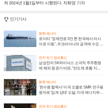
쳐 2024년 1월1일부터 시행된다. 차화영 기자
인기기사
화학·에너지
로이터 "정제연료 3만 톤 한국에서 러시
아로 이동", 우크라이나의 공격에 수요 늘
어
전자·전기·정보통신
삼성전자 SK하이닉스 소극적 주주환원
에 해외 증권가 비판, "반도체 호황 지속
성 의문"
화학·에너지
'한수원 협력사' 미국 오클로 SMR 연구용
원자로 '임계 상태' 도달, 미국 에너지부
"중요한 이정표"
전자·전기·정보통신