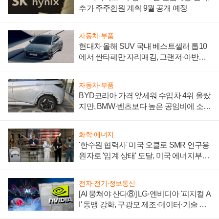
추가 주주환원 계획 9월 공개 예정
자동차·부품
현대차 올해 SUV 국내 베스트셀러 톱10
에서 싼타페만 자리매김, 그랜저·아반떼
'세단 쌍끌이'로 내수 방어
자동차·부품
BYD코리아 가격 앞세워 수입차 4위 올랐
지만, BMW·벤츠보다 높은 공임비에 소비
자 불만 폭발
화학·에너지
'한수원 협력사' 미국 오클로 SMR 연구용
원자로 '임계 상태' 도달, 미국 에너지부
"중요한 이정표"
전자·전기·정보통신
[AI 뭉쳐야 산다⑧] LG·엔비디아 '피지컬 A
I' 동맹 강화, 구광모 제조·데이터·기술 결
집해 종합 로보틱스 기업으로