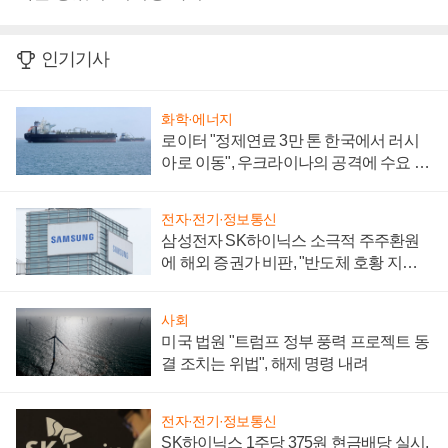
인기기사
화학·에너지
로이터 "정제연료 3만 톤 한국에서 러시
아로 이동", 우크라이나의 공격에 수요 늘
어
전자·전기·정보통신
삼성전자 SK하이닉스 소극적 주주환원
에 해외 증권가 비판, "반도체 호황 지속
성 의문"
사회
미국 법원 "트럼프 정부 풍력 프로젝트 동
결 조치는 위법", 해제 명령 내려
전자·전기·정보통신
SK하이닉스 1주당 375원 현금배당 실시,