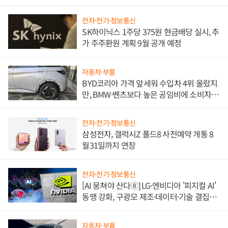
전자·전기·정보통신
SK하이닉스 1주당 375원 현금배당 실시, 추
가 주주환원 계획 9월 공개 예정
자동차·부품
BYD코리아 가격 앞세워 수입차 4위 올랐지
만, BMW·벤츠보다 높은 공임비에 소비자
불만 폭발
전자·전기·정보통신
삼성전자, 갤럭시Z 폴드8 사전예약 개통 8
월31일까지 연장
전자·전기·정보통신
[AI 뭉쳐야 산다⑧] LG·엔비디아 '피지컬 AI'
동맹 강화, 구광모 제조·데이터·기술 결집
해 종합 로보틱스 기업으로
자동차·부품