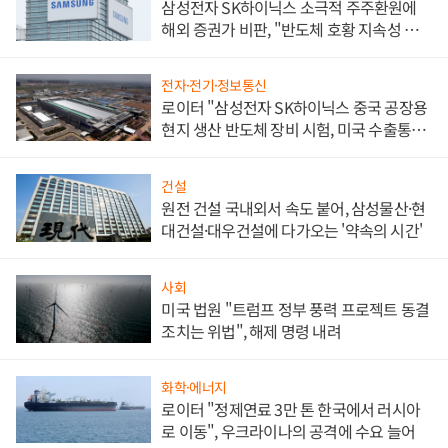
삼성전자 SK하이닉스 소극적 주주환원에
해외 증권가 비판, "반도체 호황 지속성 의
문"
전자·전기·정보통신
로이터 "삼성전자 SK하이닉스 중국 공장용
현지 생산 반도체 장비 시험, 미국 수출통제
대비"
건설
원전 건설 국내외서 속도 붙어, 삼성물산·현
대건설·대우건설에 다가오는 '약속의 시간'
사회
미국 법원 "트럼프 정부 풍력 프로젝트 동결
조치는 위법", 해제 명령 내려
화학·에너지
로이터 "정제연료 3만 톤 한국에서 러시아
로 이동", 우크라이나의 공격에 수요 늘어