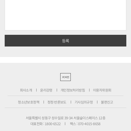
PC버전
회사소개
윤리강령
개인정보처리방침
이용자위원회
청소년보호정책
정정·반론보도
기사심의규정
불편신고
서울특별시 성동구 성수일로 39-34 서울숲더스페이스 12층
대표전화 : 1800-6522
팩스 : 070-4015-8658