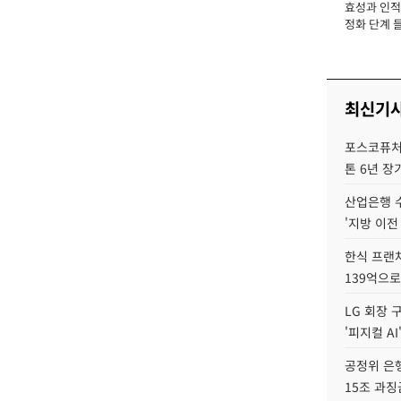
효성과 인적 
장
정화 단계 들
최신기
포스코퓨처엠
톤 6년 장
산업은행 
'지방 이전
한식 프랜
139억으로
LG 회장 
'피지컬 AI
공정위 은행
15조 과징