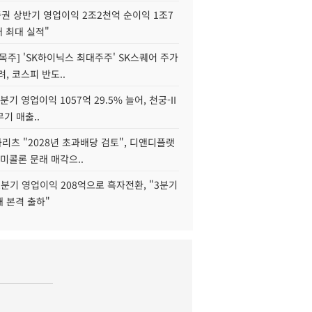
권 상반기 영업이익 2조2천억 순이익 1조7
대 최대 실적"
목주] 'SK하이닉스 최대주주' SK스퀘어 주가
려, 코스피 반도..
2분기 영업이익 1057억 29.5% 늘어, 천궁-II
기 매출..
화리츠 "2028년 초과배당 검토", 디앤디플랫
미콜론 문래 매각으..
분기 영업이익 208억으로 흑자전환, "3분기
재 본격 출하"