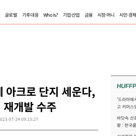
글로벌
기후대응
Who Is?
기업·산업
금융
시장·머니
시민·경
HUFF
 아크로 단지 세운다,
'드라마에서
역 재개발 수주
고 커머스
바닷속 산
023-07-24 09:15:27
황 : 한국