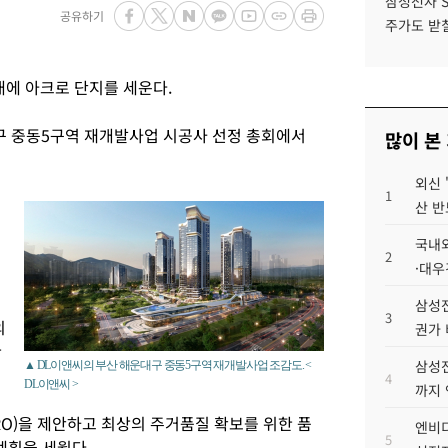
삼성전자 
공유하기
주가도 받칠
대에 아크로 단지를 세운다.
대구 중동5구역 재개발사업 시공사 선정 총회에서
많이 본
외신 
1
산 반
국내외
2
·대우
삼성전
3
의
권가 
한
삼성전
▲ DL이앤씨의 부산 해운대구 중동5구역 재개발사업 조감도. <
4
DL이앤씨 >
까지
O)을 제안하고 최상의 주거품질 확보를 위한 품
엔비디
5
계획을 세웠다.