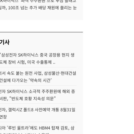
SK하이닉스 '파격 주주환원'으로 투심 달래고
까, 100조 넘는 추가 배당 재원에 쏠리는 눈
 기사
"삼성전자 SK하이닉스 중국 공장용 현지 생
도체 장비 시험, 미국 수출통제 ..
서 속도 붙는 원전 사업, 삼성물산·현대건설
건설에 다가오는 '약속의 시간'
자 SK하이닉스 소극적 주주환원에 해외 증
비판, "반도체 호황 지속성 의문"
자, 갤럭시Z 폴드8 사전예약 개통 8월31일
 연장
아 '루빈 울트라'에도 HBM4 탑재 검토, 삼