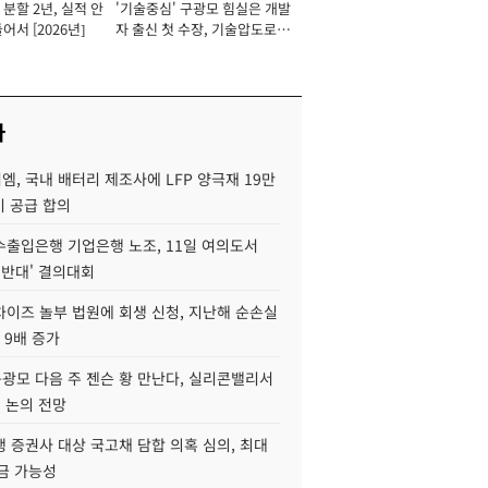
분할 2년, 실적 안
'기술중심' 구광모 힘실은 개발
이사 사장
어서 [2026년]
자 출신 첫 수장, 기술압도로
경쟁력 확보 사활 [2026년]
사
, 국내 배터리 제조사에 LFP 양극재 19만
기 공급 합의
수출입은행 기업은행 노조, 11일 여의도서
 반대' 결의대회
차이즈 놀부 법원에 회생 신청, 지난해 순손실
 9배 증가
구광모 다음 주 젠슨 황 만난다, 실리콘밸리서
' 논의 전망
 증권사 대상 국고채 담합 의혹 심의, 최대
금 가능성