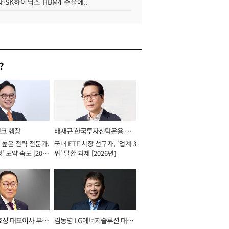
·SK하이닉스 HBM4 수율에..
?
뱅크 행장
배재규 한국투자신탁운용 대
 높은 전략 전문가,
국내 ETF 시장 선구자, '업계 3
표이사 사장
' 도약 속도 [2026
위' 탈환 과제 [2026년]
효성 대표이사 부회
김동명 LG에너지솔루션 대표