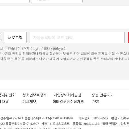
 수 있습니다. (현재 0 byte / 최대 400byte)
다른 사람의 권리를 침해하거나 명예를 훼손하는 댓글은 관련 법률에 의해 제재를 받을 수 있습니
쾌감을 주는 욕설 등 비하하는 단어가 내용에 포함되거나 인신공격성 글은 관리자의 판단에 의해
용자위원회
청소년보호정책
개인정보처리방침
정정·반론보도
인재채용
기사제보
이메일무단수집거부
RSS
수일로 39-34 서울숲더스페이스 12층 1201호-1203호
대표전화 : 1800-6522
편집국 070-4
8658
등록번호 : 서울 아 02897
제호: 비즈니스포스트
등록일: 2013.11.13
발행·편집인 : 강석
X
Copyright ? 2013 비즈니스포스트. All rights reserved.