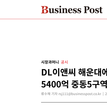
시장과머니
공시
DL이앤씨 해운대에
5400억 중동5구
류수재 기자 rsj111@businesspost.co.kr
2