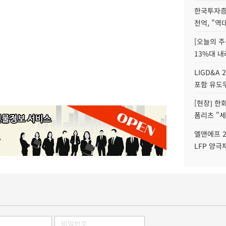
한국투자증
천억, "역
[오늘의 주
13%대 내
LIGD&A 
포함 유도무
[현장] 한
폼리츠 "세
엘앤에프 2
LFP 양극