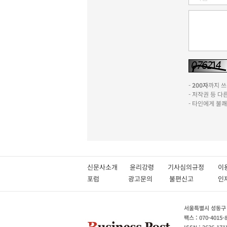
-
200자
까지 쓰실
- 저작권 등 
- 타인에게 불
신문사소개
윤리강령
기사심의규정
이
포럼
광고문의
불편신고
서울특별시 성동구 성
팩스 : 070-4015-
ISSN : 2636-171