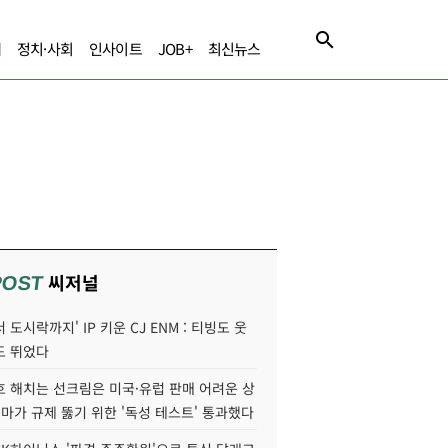
제
정치·사회
인사이트
JOB+
최신뉴스
씨저널
POST
 도시락까지' IP 키운 CJ ENM : 티빙도 웃
도 뛰었다
호 해치는 선크림은 미국·유럽 판매 어려운 상
콜마가 규제 뚫기 위한 '독성 테스트' 통과했다