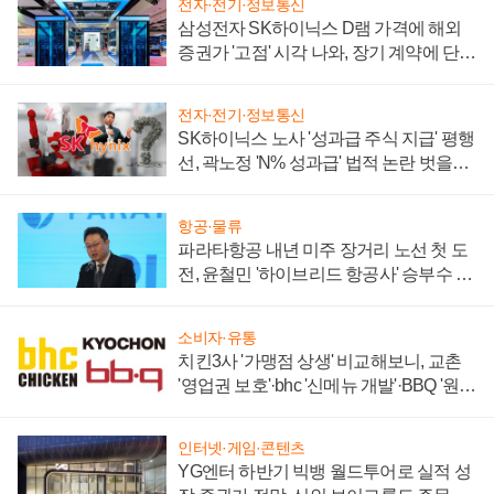
전자·전기·정보통신
삼성전자 SK하이닉스 D램 가격에 해외
증권가 '고점' 시각 나와, 장기 계약에 단점
부각
전자·전기·정보통신
SK하이닉스 노사 '성과급 주식 지급' 평행
선, 곽노정 'N% 성과급' 법적 논란 벗을지
주목
항공·물류
파라타항공 내년 미주 장거리 노선 첫 도
전, 윤철민 '하이브리드 항공사' 승부수 통
할까
소비자·유통
치킨3사 '가맹점 상생' 비교해보니, 교촌
'영업권 보호'·bhc '신메뉴 개발'·BBQ '원가
부담'
인터넷·게임·콘텐츠
YG엔터 하반기 빅뱅 월드투어로 실적 성