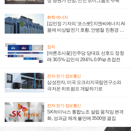
장 증권가 전망, 신인 보이그룹도 주목
화학·에너지
[김민정 기자의 '코스뽀'] 지엔씨에너지 AI
붐에 비상발전기 호황, 안병철 친환경 에
너지 발전전문기업 향한다
정치
[여론조사꽃] 민주당 당대표 선호도 정청
래 30.5%·김민석 29.6%, 0.9%p 초접전
전자·전기·정보통신
삼성전자, 미국 오크리지국립연구소와
극저온 히트펌프 개발하기로
전자·전기·정보통신
SK하이닉스 통합노조 설립 움직임 본격
화, 성과급 체계 불만에 3500명 결집