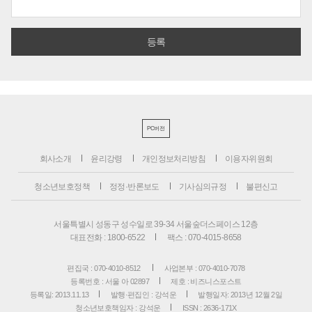
PC버전
회사소개
윤리강령
개인정보처리방침
이용자위원회
청소년보호정책
정정·반론보도
기사심의규정
불편신고
서울특별시 성동구 성수일로 39-34 서울숲더스페이스 12층
대표전화 : 1800-6522
팩스 : 070-4015-8658
편집국 : 070-4010-8512
사업본부 : 070-4010-7078
등록번호 : 서울 아 02897
제호 : 비즈니스포스트
등록일: 2013.11.13
발행·편집인 : 강석운
발행일자: 2013년 12월 2일
청소년보호책임자 : 강석운
ISSN : 2636-171X