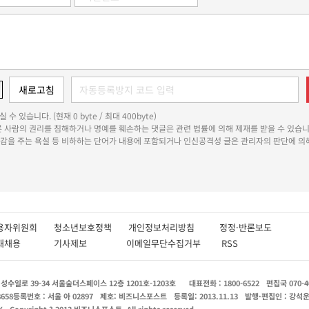
 수 있습니다. (현재 0 byte / 최대 400byte)
다른 사람의 권리를 침해하거나 명예를 훼손하는 댓글은 관련 법률에 의해 제재를 받을 수 있습니
쾌감을 주는 욕설 등 비하하는 단어가 내용에 포함되거나 인신공격성 글은 관리자의 판단에 의해
용자위원회
청소년보호정책
개인정보처리방침
정정·반론보도
인재채용
기사제보
이메일무단수집거부
RSS
수일로 39-34 서울숲더스페이스 12층 1201호-1203호
대표전화 : 1800-6522
편집국 070-4
8658
등록번호 : 서울 아 02897
제호: 비즈니스포스트
등록일: 2013.11.13
발행·편집인 : 강석
X
Copyright ? 2013 비즈니스포스트. All rights reserved.