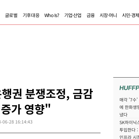
글로벌
기후대응
Who Is?
기업·산업
금융
시장·머니
시민·경
HUFF
행권 분쟁조정, 금감
매각 '7수
 증가 영향"
에 한화생
냈다
-06-28 16:14:43
SK하이닉스
투입한다 :
인프라 시