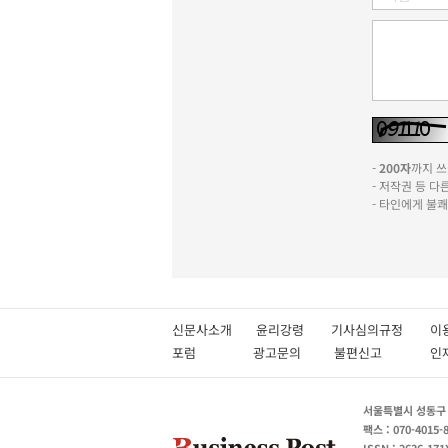
-
200자
까지 쓰실
- 저작권 등 
- 타인에게 불
신문사소개
윤리강령
기사심의규정
이
포럼
광고문의
불편신고
서울특별시 성동구 성
팩스 : 070-4015-
ISSN : 2636-171