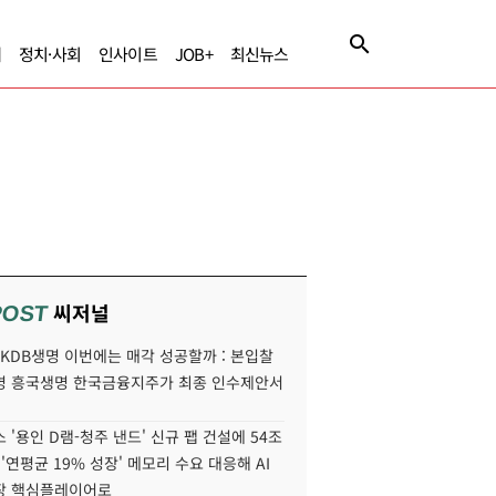
제
정치·사회
인사이트
JOB+
최신뉴스
씨저널
POST
' KDB생명 이번에는 매각 성공할까 : 본입찰
명 흥국생명 한국금융지주가 최종 인수제안서
 '용인 D램-청주 낸드' 신규 팹 건설에 54조
 '연평균 19% 성장' 메모리 수요 대응해 AI
장 핵심플레이어로