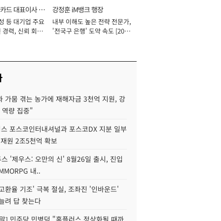
카드 대표이사 사
강정훈 iM뱅크 행장
성 등 대기업 주요
내부 이해도 높은 전략 전문가,
 경력, 신뢰 회복
'전국구 은행' 도약 속도 [2026
[2026년]
년]
사
 가뭄 겪는 농가에 재해자금 3천억 지원, 강
 역량 집중"
스 포스코인터내셔널과 포스코DX 지분 일부
 재원 2조5천억 확보
투스 '제우스: 오만의 신' 8월26일 출시, 진입
MMORPG 내..
고환율 기조' 극복 절실, 조좌진 '인바운드'
늘려 답 찾는다
정말] 민주당 민병덕 "홈플러스 정상화될 때까