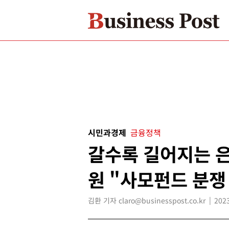
시민과경제
금융정책
갈수록 길어지는 은
원 "사모펀드 분쟁
김환 기자 claro@businesspost.co.kr
2023