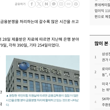
공유하기
롯데케미칼
업이익 11
편으로 체
 금융분쟁을 처리하는데 갈수록 많은 시간을 쓰고
28일 제출받은 자료에 따르면 지난해 은행 분야
많이 본
9일, 각하 390일, 기타 254일이었다.
삼성전
하
1
권가 
로이터
2
동",
미국 
3
는 위
7
▲ 윤창현 국민의힘 의원실에 따르면 금융감독원이 점점 더 많은
SK하
시간을 은행 분야 금융분쟁 처리에 할애하고 있는 것으로 나타났
4
차
주환원
다.