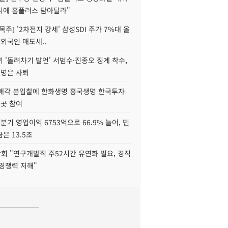
니에 홈플러스 담아달라"
목주] '2차전지 강세' 삼성SDI 주가 7%대 올
 외국인 매도세..
 '돌려차기 발언' 서범수·진종오 징계 착수,
2명은 사퇴
 매각 본입찰에 한화생명 흥국생명 한국투자
3곳 참여
분기 영업이익 6753억으로 66.9% 늘어, 민
은 13.5조
회 "연구개발직 주52시간 유연화 필요, 경직
경쟁력 저해"