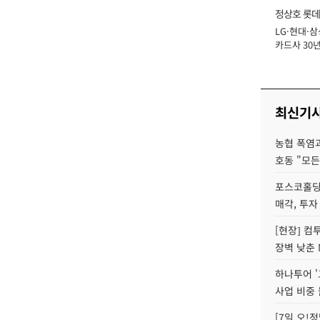
정상호 롯데
LG·현대·삼
장
카드사 30년
에 '초집중' 
최신기
농협 폭염과
호동 "모든
포스코홀딩
매각, 투자
[현장] 컴
장벽 낮춘 
하나투어 '
사업 비중 
[7일 오!