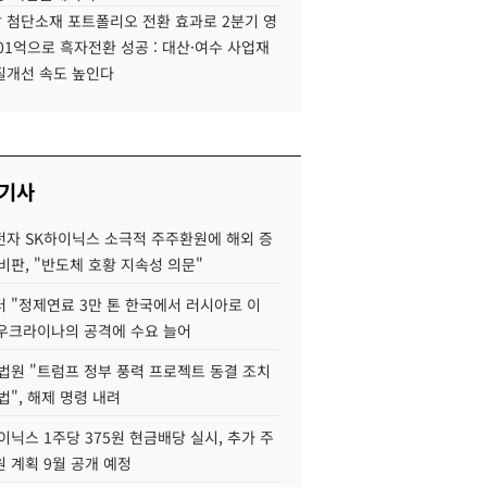
 첨단소재 포트폴리오 전환 효과로 2분기 영
01억으로 흑자전환 성공 : 대산·여수 사업재
질개선 속도 높인다
 기사
자 SK하이닉스 소극적 주주환원에 해외 증
비판, "반도체 호황 지속성 의문"
 "정제연료 3만 톤 한국에서 러시아로 이
 우크라이나의 공격에 수요 늘어
법원 "트럼프 정부 풍력 프로젝트 동결 조치
법", 해제 명령 내려
이닉스 1주당 375원 현금배당 실시, 추가 주
 계획 9월 공개 예정