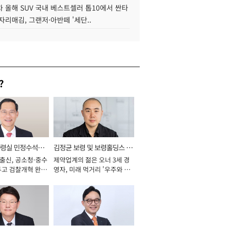
 올해 SUV 국내 베스트셀러 톱10에서 싼타
자리매김, 그랜저·아반떼 '세단..
?
통령실 민정수석비
김정균 보령 및 보령홀딩스 대
 출신, 공소청·중수
제약업계의 젊은 오너 3세 경
표이사 사장
두고 검찰개혁 완수
영자, 미래 먹거리 '우주와 헬
년]
스케어' 공들여 [2026년]