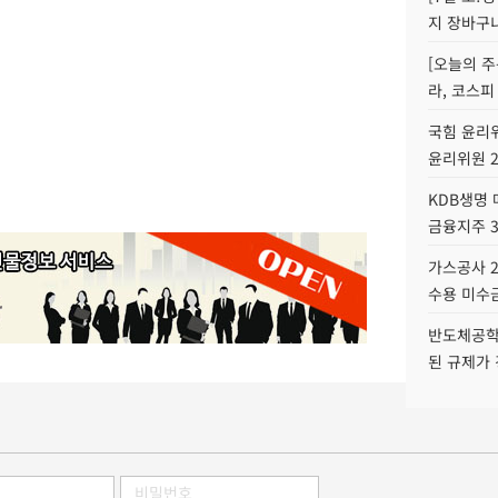
지 장바구
[오늘의 주
라, 코스피
국힘 윤리위
윤리위원 
KDB생명
금융지주 
가스공사 2
수용 미수금
반도체공학
된 규제가 