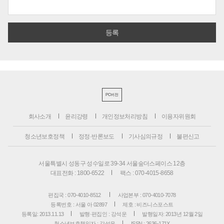
PC버전
회사소개
윤리강령
개인정보처리방침
이용자위원회
청소년보호정책
정정·반론보도
기사심의규정
불편신고
서울특별시 성동구 성수일로 39-34 서울숲더스페이스 12층
대표전화 : 1800-6522
팩스 : 070-4015-8658
편집국 : 070-4010-8512
사업본부 : 070-4010-7078
등록번호 : 서울 아 02897
제호 : 비즈니스포스트
등록일: 2013.11.13
발행·편집인 : 강석운
발행일자: 2013년 12월 2일
청소년보호책임자 : 강석운
ISSN : 2636-171X