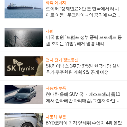
화학·에너지
로이터 "정제연료 3만 톤 한국에서 러시
아로 이동", 우크라이나의 공격에 수요 늘
어
사회
미국 법원 "트럼프 정부 풍력 프로젝트 동
결 조치는 위법", 해제 명령 내려
전자·전기·정보통신
SK하이닉스 1주당 375원 현금배당 실시,
추가 주주환원 계획 9월 공개 예정
자동차·부품
현대차 올해 SUV 국내 베스트셀러 톱10
에서 싼타페만 자리매김, 그랜저·아반떼
'세단 쌍끌이'로 내수 방어
자동차·부품
BYD코리아 가격 앞세워 수입차 4위 올랐