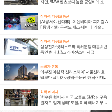
지만, BMW·벤츠보다 높은 공임비에 소비
자 불만 폭발
전자·전기·정보통신
[AI 뭉쳐야 산다⑧] LG·엔비디아 '피지컬 A
I' 동맹 강화, 구광모 제조·데이터·기술 결
집해 종합 로보틱스 기업으로
전자·전기·정보통신
삼성전자 넷리스트와 특허분쟁 매듭, 5년
동안 최대 1.3조 라이선스비 지급
소비자·유통
이부진 야심작 '신라스테이' 서울신라호
텔보다 잘 나가, 평택·주문진·해남·건대로
성장판 더 넓힌다
화학·에너지
'한수원 협력사' 미국 오클로 SMR 연구용
원자로 '임계 상태' 도달, 미국 에너지부
"중요한 이정표"