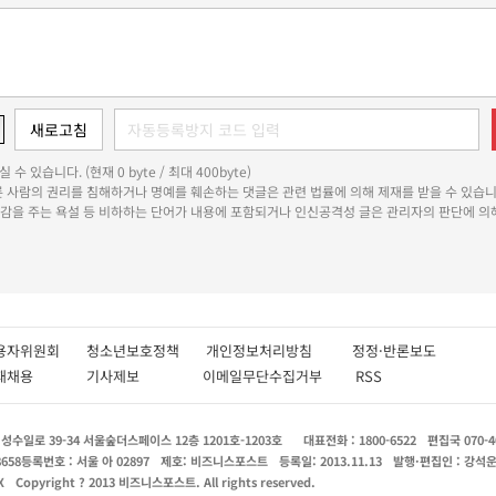
 수 있습니다. (현재 0 byte / 최대 400byte)
다른 사람의 권리를 침해하거나 명예를 훼손하는 댓글은 관련 법률에 의해 제재를 받을 수 있습니
쾌감을 주는 욕설 등 비하하는 단어가 내용에 포함되거나 인신공격성 글은 관리자의 판단에 의해
용자위원회
청소년보호정책
개인정보처리방침
정정·반론보도
인재채용
기사제보
이메일무단수집거부
RSS
수일로 39-34 서울숲더스페이스 12층 1201호-1203호
대표전화 : 1800-6522
편집국 070-4
8658
등록번호 : 서울 아 02897
제호: 비즈니스포스트
등록일: 2013.11.13
발행·편집인 : 강석
X
Copyright ? 2013 비즈니스포스트. All rights reserved.