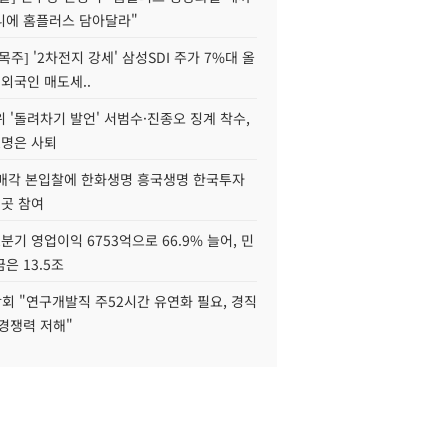
니에 홈플러스 담아달라"
목주] '2차전지 강세' 삼성SDI 주가 7%대 올
 외국인 매도세..
 '돌려차기 발언' 서범수·진종오 징계 착수,
2명은 사퇴
 매각 본입찰에 한화생명 흥국생명 한국투자
3곳 참여
분기 영업이익 6753억으로 66.9% 늘어, 민
은 13.5조
회 "연구개발직 주52시간 유연화 필요, 경직
경쟁력 저해"