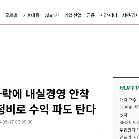
글로벌
기후대응
Who Is?
기업·산업
금융
시장·머니
시민·경
HUFF
하락에 내실경영 안착
매각 '7수
정비로 수익 파도 탄다
에 한화생
냈다
-05-17 06:00:00
SK하이닉스
투입한다 :
인프라 시