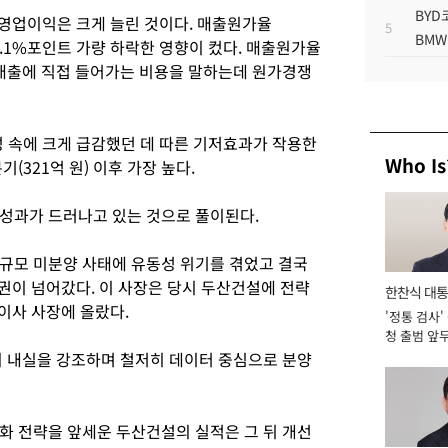
BYD
 영업이익은 크게 늘린 것이다. 매출원가율
5
BMW
비 6.1%포인트 가량 하락한 영향이 컸다. 매출원가율
 매출에 직접 들어가는 비용을 말하는데 원가경쟁
 속에 크게 급감했던 데 따른 기저효과가 작용한
Who Is
기(321억 원) 이후 가장 높다.
성과가 드러나고 있는 것으로 풀이된다.
규모 미분양 사태에 유동성 위기를 겪었고 결국
권이 넘어갔다. 이 사장은 당시 두산건설에 전략
한찬식 대
이사 사장에 올랐다.
'정통 검사'
서관
청 출범 앞
맡아 [2026
의 내실을 강조하며 철저히 데이터 중심으로 분양
화 전략을 앞세운 두산건설의 실적은 그 뒤 개선