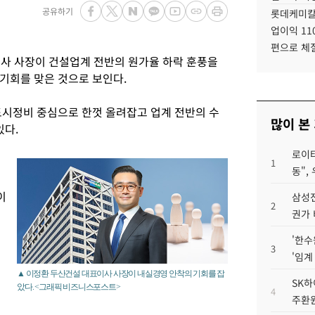
공유하기
롯데케미칼
업이익 11
편으로 체
사 사장이 건설업계 전반의 원가율 하락 훈풍을
기회를 맞은 것으로 보인다.
도시정비 중심으로 한껏 올려잡고 업계 전반의 수
많이 본
있다.
로이터
1
동",
이
삼성전
2
권가 
'한수
3
'임계
▲ 이정환 두산건설 대표이사 사장이 내실경영 안착의 기회를 잡
원
SK하
았다. <그래픽 비즈니스포스트>
4
주환원