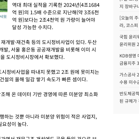
역대 최대 실적을 기록한 2024년(4조1684
지 장바구
억 원)의 1.5배 수준으로 지난해(약 3조6천
 세웠
[오늘의 주
억 원)보다는 2조4천억 원 가량이 늘어야
라, 코스피
달성 가능한 수치다.
국힘 윤리위
 재개발·재건축 등의 도시정비사업이 있다. 두산
윤리위원 
개발, 서울 홍은동 공공재개발을 비롯해 이미 시
KDB생명
일감을 도시정비시장에서 확보했다.
금융지주 
 도시정비사업을 따내지 못했고 2조 원에 못미치는
가스공사 2
건설의 올해 일감 쌓기 속도가 빠른 셈이다.
수용 미수금
강조해 온 데이터 기반 경영에 따른 미분양 최소화
반도체공학
된 규제가 
행하는 것뿐 아니라 미분양 위험이 적은 사업지,
필요성이 높다.
어가면서 재무구조 개선에도 공을 들일 것으로 보