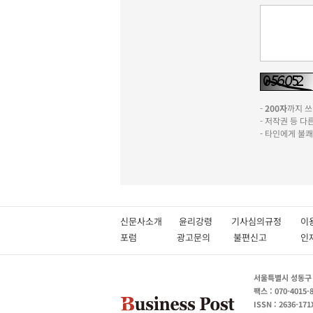
-
200자
까지 쓰실
- 저작권 등 
- 타인에게 불
신문사소개
윤리강령
기사심의규정
이
포럼
광고문의
불편신고
서울특별시 성동구 성
팩스 : 070-4015-
ISSN : 2636-171