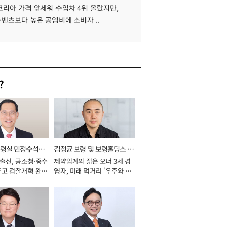
코리아 가격 앞세워 수입차 4위 올랐지만,
·벤츠보다 높은 공임비에 소비자 ..
?
통령실 민정수석비
김정균 보령 및 보령홀딩스 대
 출신, 공소청·중수
제약업계의 젊은 오너 3세 경
표이사 사장
두고 검찰개혁 완수
영자, 미래 먹거리 '우주와 헬
년]
스케어' 공들여 [2026년]