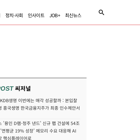
제
정치·사회
인사이트
JOB+
최신뉴스
씨저널
POST
' KDB생명 이번에는 매각 성공할까 : 본입찰
명 흥국생명 한국금융지주가 최종 인수제안서
 '용인 D램-청주 낸드' 신규 팹 건설에 54조
 '연평균 19% 성장' 메모리 수요 대응해 AI
장 핵심플레이어로