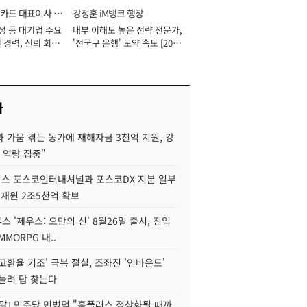
카드 대표이사 사
강정훈 iM뱅크 행장
성 등 대기업 주요
내부 이해도 높은 전략 전문가,
 경력, 신뢰 회복
'전국구 은행' 도약 속도 [2026
[2026년]
년]
사
 가뭄 겪는 농가에 재해자금 3천억 지원, 강
 역량 집중"
스 포스코인터내셔널과 포스코DX 지분 일부
 재원 2조5천억 확보
투스 '제우스: 오만의 신' 8월26일 출시, 진입
MMORPG 내..
고환율 기조' 극복 절실, 조좌진 '인바운드'
늘려 답 찾는다
정말] 민주당 민병덕 "홈플러스 정상화될 때까