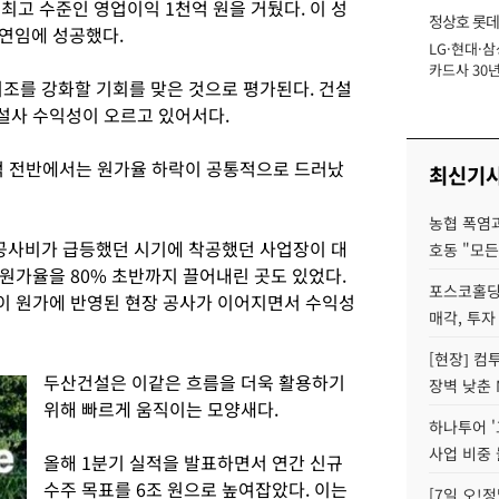
이 최고 수준인 영업이익 1천억 원을 거뒀다. 이 성
정상호 롯데
 연임에 성공했다.
LG·현대·삼
장
카드사 30년
기조를 강화할 기회를 맞은 것으로 평가된다. 건설
에 '초집중' 
설사 수익성이 오르고 있어서다.
적 전반에서는 원가율 하락이 공통적으로 드러났
최신기
농협 폭염과
 공사비가 급등했던 시기에 착공했던 사업장이 대
호동 "모든
원가율을 80% 초반까지 끌어내린 곳도 있었다.
포스코홀딩
이 원가에 반영된 현장 공사가 이어지면서 수익성
매각, 투자
[현장] 컴
두산건설은 이같은 흐름을 더욱 활용하기
장벽 낮춘 
위해 빠르게 움직이는 모양새다.
하나투어 '
사업 비중 
올해 1분기 실적을 발표하면서 연간 신규
수주 목표를 6조 원으로 높여잡았다. 이는
[7일 오!