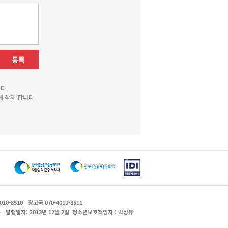
등록
다.
 삭제 합니다.
010-8510
광고국 070-4010-8511
운
발행일자: 2013년 12월 2일
청소년보호책임자 : 박상유