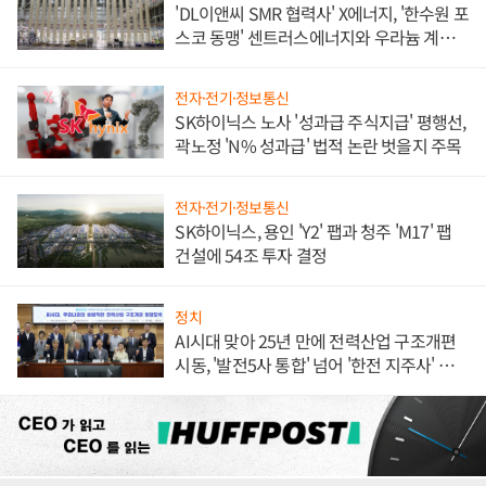
'DL이앤씨 SMR 협력사' X에너지, '한수원 포
스코 동맹' 센트러스에너지와 우라늄 계약
체결
전자·전기·정보통신
SK하이닉스 노사 '성과급 주식지급' 평행선,
곽노정 'N% 성과급' 법적 논란 벗을지 주목
전자·전기·정보통신
SK하이닉스, 용인 'Y2' 팹과 청주 'M17' 팹
건설에 54조 투자 결정
정치
AI시대 맞아 25년 만에 전력산업 구조개편
시동, '발전5사 통합' 넘어 '한전 지주사' 재편
론도