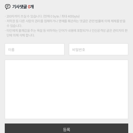
기사댓글
0
개
200자까지 쓰실 수 있습니다. (현재 0 byte / 최대 400byte)
저작권 등 다른 사람의 권리를 침해하거나 명예를 훼손하는 댓글은 관련 법률에 의해 제재를 받을
수 있습니다.
타인에게 불쾌감을 주는 욕설 등 비하하는 단어가 내용에 포함되거나 인신공격성 글은 관리자의 판
단에 의해 삭제 합니다.