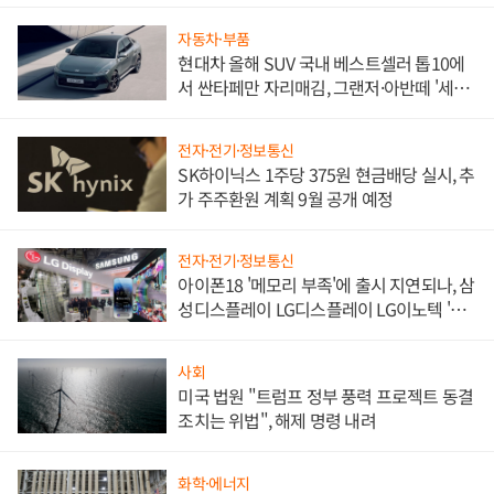
한 이정표"
자동차·부품
현대차 올해 SUV 국내 베스트셀러 톱10에
서 싼타페만 자리매김, 그랜저·아반떼 '세단
쌍끌이'로 내수 방어
전자·전기·정보통신
SK하이닉스 1주당 375원 현금배당 실시, 추
가 주주환원 계획 9월 공개 예정
전자·전기·정보통신
아이폰18 '메모리 부족'에 출시 지연되나, 삼
성디스플레이 LG디스플레이 LG이노텍 '탈
애플' 수익 다각화 속도
사회
미국 법원 "트럼프 정부 풍력 프로젝트 동결
조치는 위법", 해제 명령 내려
화학·에너지