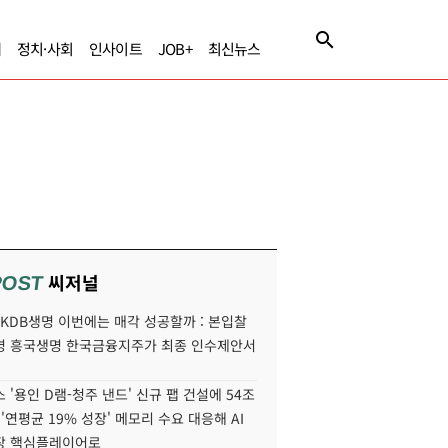
제
정치·사회
인사이트
JOB+
최신뉴스
씨저널
POST
' KDB생명 이번에는 매각 성공할까 : 본입찰
명 흥국생명 한국금융지주가 최종 인수제안서
 '용인 D램-청주 낸드' 신규 팹 건설에 54조
 '연평균 19% 성장' 메모리 수요 대응해 AI
장 핵심플레이어로