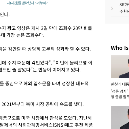
지(사진)를 발탁했다. <아누아>
SK하
이
5
주환원
인다.
지 광고 영상은 게시 3일 만에 조회수 20만 회를
데 가장 높은 조회수다.
Who Is
점을 감안할 때 상당히 고무적 성과라 할 수 있다.
데 수지 때문에 각인됐다", "이번에 올리브영 이
브랜드인 줄 알았다"는 반응이 이어지고 있다.
를 중심으로 해외 입소문을 타며 성장한 대표적
한찬식 대
'정통 검사'
서관
청 출범 앞
맡아 [2026
 2021년부터 북미 시장 공략에 속도를 냈다.
' 제품군으로 미국 시장에서 관심을 모았다. 지난해
달제너의 사회관계망서비스(SNS)에도 추천 제품