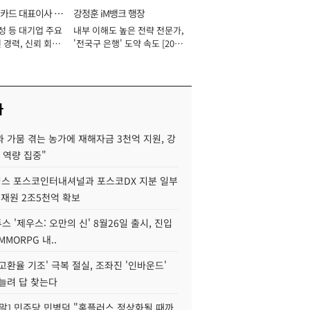
카드 대표이사 사
강정훈 iM뱅크 행장
성 등 대기업 주요
내부 이해도 높은 전략 전문가,
 경력, 신뢰 회복
'전국구 은행' 도약 속도 [2026
[2026년]
년]
사
 가뭄 겪는 농가에 재해자금 3천억 지원, 강
 역량 집중"
스 포스코인터내셔널과 포스코DX 지분 일부
 재원 2조5천억 확보
투스 '제우스: 오만의 신' 8월26일 출시, 진입
MMORPG 내..
고환율 기조' 극복 절실, 조좌진 '인바운드'
늘려 답 찾는다
정말] 민주당 민병덕 "홈플러스 정상화될 때까