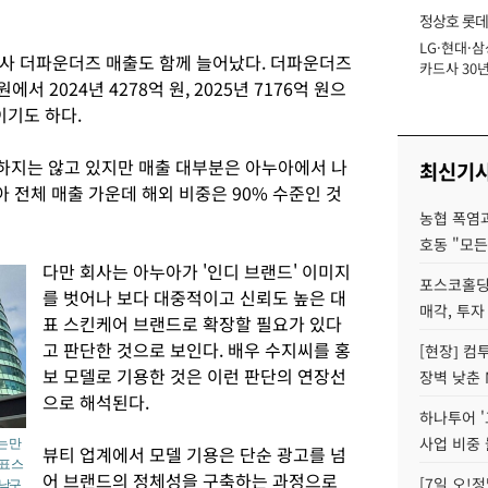
정상호 롯데
LG·현대·삼
장
사 더파운더즈 매출도 함께 늘어났다. 더파운더즈
카드사 30년
에서 2024년 4278억 원, 2025년 7176억 원으
에 '초집중' 
이기도 하다.
하지는 않고 있지만 매출 대부분은 아누아에서 나
최신기
아 전체 매출 가운데 해외 비중은 90% 수준인 것
농협 폭염과
호동 "모든
다만 회사는 아누아가 '인디 브랜드' 이미지
포스코홀딩
를 벗어나 보다 대중적이고 신뢰도 높은 대
매각, 투자
표 스킨케어 브랜드로 확장할 필요가 있다
고 판단한 것으로 보인다. 배우 수지씨를 홍
[현장] 컴
보 모델로 기용한 것은 이런 판단의 연장선
장벽 낮춘 
으로 해석된다.
하나투어 '
사업 비중 
는 만
뷰티 업계에서 모델 기용은 단순 광고를 넘
표 스
어 브랜드의 정체성을 구축하는 과정으로
[7일 오!
강남구