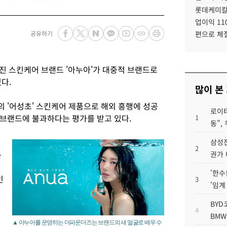
롯데케미칼
업이익 11
공유하기
편으로 체
려진 스킨케어 브랜드 '아누아'가 대중적 브랜드로
다.
많이 본
 '어성초' 스킨케어 제품으로 해외 흥행에 성공
로이터
브랜드에 불과하다는 평가를 받고 있다.
1
동",
삼성전
2
는
권가 
'한수
인
3
'임계
BYD
4
BMW
▲ 아누아를 운영하는 더파운더즈는 브랜드의 새 얼굴로 배우 수