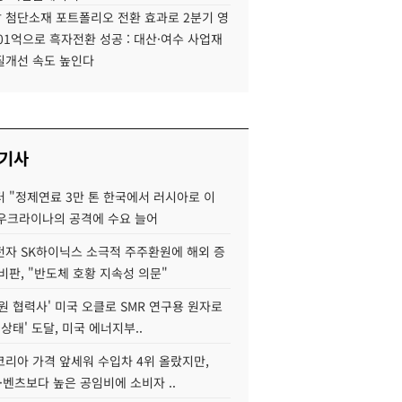
 첨단소재 포트폴리오 전환 효과로 2분기 영
01억으로 흑자전환 성공 : 대산·여수 사업재
질개선 속도 높인다
 기사
 "정제연료 3만 톤 한국에서 러시아로 이
 우크라이나의 공격에 수요 늘어
자 SK하이닉스 소극적 주주환원에 해외 증
비판, "반도체 호황 지속성 의문"
원 협력사' 미국 오클로 SMR 연구용 원자로
 상태' 도달, 미국 에너지부..
코리아 가격 앞세워 수입차 4위 올랐지만,
·벤츠보다 높은 공임비에 소비자 ..