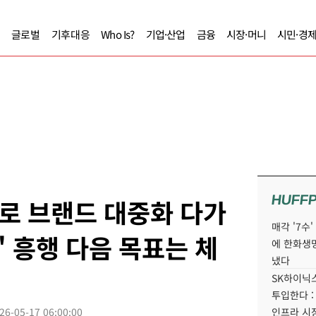
글로벌
기후대응
Who Is?
기업·산업
금융
시장·머니
시민·경
HUFF
'로 브랜드 대중화 다가
매각 '7수
' 흥행 다음 목표는 체
에 한화생
냈다
SK하이닉스
투입한다 :
26-05-17 06:00:00
인프라 시