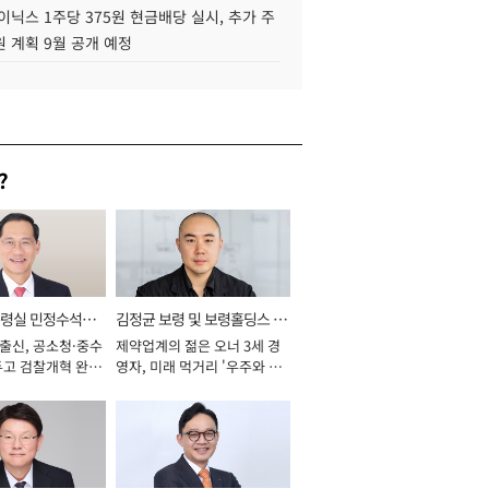
이닉스 1주당 375원 현금배당 실시, 추가 주
 계획 9월 공개 예정
?
통령실 민정수석비
김정균 보령 및 보령홀딩스 대
 출신, 공소청·중수
제약업계의 젊은 오너 3세 경
표이사 사장
두고 검찰개혁 완수
영자, 미래 먹거리 '우주와 헬
년]
스케어' 공들여 [2026년]