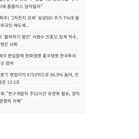
니에 홈플러스 담아달라"
목주] '2차전지 강세' 삼성SDI 주가 7%대 올
 외국인 매도세..
 '돌려차기 발언' 서범수·진종오 징계 착수,
2명은 사퇴
 매각 본입찰에 한화생명 흥국생명 한국투자
3곳 참여
분기 영업이익 6753억으로 66.9% 늘어, 민
은 13.5조
회 "연구개발직 주52시간 유연화 필요, 경직
경쟁력 저해"