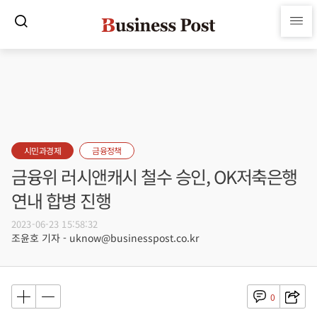
시민과경제
금융정책
금융위 러시앤캐시 철수 승인, OK저축은행
연내 합병 진행
2023-06-23 15:58:32
조윤호 기자 - uknow@businesspost.co.kr
0