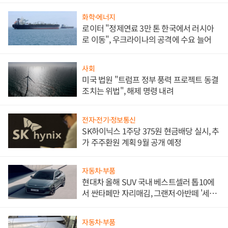
화학·에너지
로이터 "정제연료 3만 톤 한국에서 러시아
로 이동", 우크라이나의 공격에 수요 늘어
사회
미국 법원 "트럼프 정부 풍력 프로젝트 동결
조치는 위법", 해제 명령 내려
전자·전기·정보통신
SK하이닉스 1주당 375원 현금배당 실시, 추
가 주주환원 계획 9월 공개 예정
자동차·부품
현대차 올해 SUV 국내 베스트셀러 톱10에
서 싼타페만 자리매김, 그랜저·아반떼 '세단
쌍끌이'로 내수 방어
자동차·부품