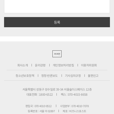
PC버전
회사소개
윤리강령
개인정보처리방침
이용자위원회
청소년보호정책
정정·반론보도
기사심의규정
불편신고
서울특별시 성동구 성수일로 39-34 서울숲더스페이스 12층
대표전화 : 1800-6522
팩스 : 070-4015-8658
편집국 : 070-4010-8512
사업본부 : 070-4010-7078
등록번호 : 서울 아 02897
제호 : 비즈니스포스트