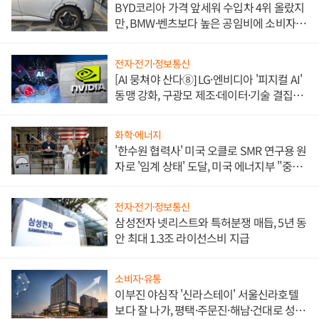
BYD코리아 가격 앞세워 수입차 4위 올랐지
만, BMW·벤츠보다 높은 공임비에 소비자
불만 폭발
전자·전기·정보통신
[AI 뭉쳐야 산다⑧] LG·엔비디아 '피지컬 AI'
동맹 강화, 구광모 제조·데이터·기술 결집
해 종합 로보틱스 기업으로
화학·에너지
'한수원 협력사' 미국 오클로 SMR 연구용 원
자로 '임계 상태' 도달, 미국 에너지부 "중요
한 이정표"
전자·전기·정보통신
삼성전자 넷리스트와 특허분쟁 매듭, 5년 동
안 최대 1.3조 라이선스비 지급
소비자·유통
이부진 야심작 '신라스테이' 서울신라호텔
보다 잘 나가, 평택·주문진·해남·건대로 성