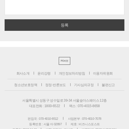
PC버전
회사소개
윤리강령
개인정보처리방침
이용자위원회
청소년보호정책
정정·반론보도
기사심의규정
불편신고
서울특별시 성동구 성수일로 39-34 서울숲더스페이스 12층
대표전화 : 1800-6522
팩스 : 070-4015-8658
편집국 : 070-4010-8512
사업본부 : 070-4010-7078
등록번호 : 서울 아 02897
제호 : 비즈니스포스트