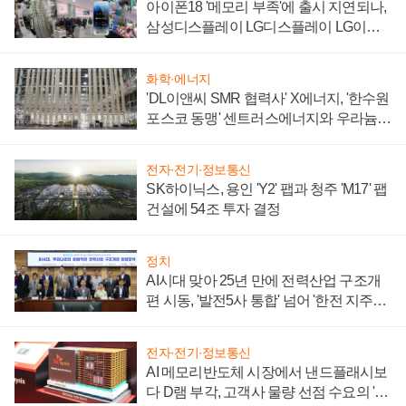
아이폰18 '메모리 부족'에 출시 지연되나,
삼성디스플레이 LG디스플레이 LG이노
텍 '탈애플' 수익 다각화 속도
화학·에너지
'DL이앤씨 SMR 협력사' X에너지, '한수원
포스코 동맹' 센트러스에너지와 우라늄
계약 체결
전자·전기·정보통신
SK하이닉스, 용인 'Y2' 팹과 청주 'M17' 팹
건설에 54조 투자 결정
정치
AI시대 맞아 25년 만에 전력산업 구조개
편 시동, '발전5사 통합' 넘어 '한전 지주사'
재편론도
전자·전기·정보통신
AI 메모리반도체 시장에서 낸드플래시보
다 D램 부각, 고객사 물량 선점 수요의 '우