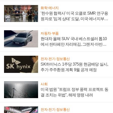
화학·에너지
'한수원 협력사' 미국 오클로 SMR 연구용
원자로 '임계 상태' 도달, 미국 에너지부
"중요한 이정표"
자동차·부품
현대차 올해 SUV 국내 베스트셀러 톱10
에서 싼타페만 자리매김, 그랜저·아반떼
'세단 쌍끌이'로 내수 방어
전자·전기·정보통신
SK하이닉스 1주당 375원 현금배당 실시,
추가 주주환원 계획 9월 공개 예정
사회
미국 법원 "트럼프 정부 풍력 프로젝트 동
결 조치는 위법", 해제 명령 내려
전자·전기·정보통신