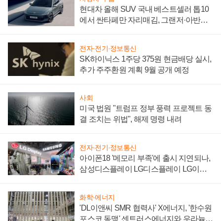
현대차 올해 SUV 국내 베스트셀러 톱10
에서 싼타페만 자리매김, 그랜저·아반떼
'세단 쌍끌이'로 내수 방어
전자·전기·정보통신
SK하이닉스 1주당 375원 현금배당 실시,
추가 주주환원 계획 9월 공개 예정
사회
미국 법원 "트럼프 정부 풍력 프로젝트 동
결 조치는 위법", 해제 명령 내려
전자·전기·정보통신
아이폰18 '메모리 부족'에 출시 지연되나,
삼성디스플레이 LG디스플레이 LG이노
텍 '탈애플' 수익 다각화 속도
화학·에너지
'DL이앤씨 SMR 협력사' X에너지, '한수원
포스코 동맹' 센트러스에너지와 우라늄