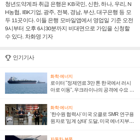
청년도약계좌 취급 은행은 KB국민, 신한, 하나, 우리, N
H농협, IBK기업, 광주, 전북, 경남, 부산, 대구은행 등 모
두 11곳이다. 이들 은행 모바일앱에서 영업일 기준 오전
9시부터 오후 6시30분까지 비대면으로 가입을 신청할
수 있다. 차화영 기자
인기기사
화학·에너지
로이터 "정제연료 3만 톤 한국에서 러시
아로 이동", 우크라이나의 공격에 수요 늘
어
화학·에너지
'한수원 협력사' 미국 오클로 SMR 연구용
원자로 '임계 상태' 도달, 미국 에너지부
"중요한 이정표"
자동차·부품