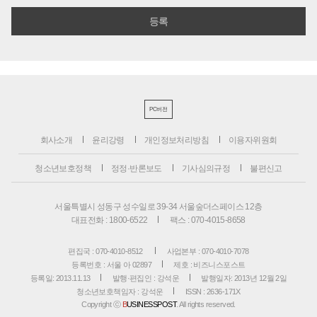
PC버전
회사소개
윤리강령
개인정보처리방침
이용자위원회
청소년보호정책
정정·반론보도
기사심의규정
불편신고
서울특별시 성동구 성수일로 39-34 서울숲더스페이스 12층
대표전화 : 1800-6522
팩스 : 070-4015-8658
편집국 : 070-4010-8512
사업본부 : 070-4010-7078
등록번호 : 서울 아 02897
제호 : 비즈니스포스트
등록일: 2013.11.13
발행·편집인 : 강석운
발행일자: 2013년 12월 2일
청소년보호책임자 : 강석운
ISSN : 2636-171X
Copyright ⓒ
B
USINESSPOST
. All rights reserved.