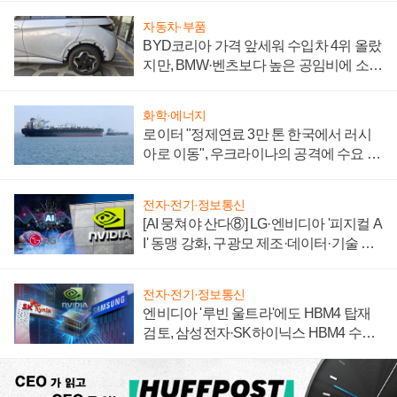
자동차·부품
BYD코리아 가격 앞세워 수입차 4위 올랐
지만, BMW·벤츠보다 높은 공임비에 소비
자 불만 폭발
화학·에너지
로이터 "정제연료 3만 톤 한국에서 러시
아로 이동", 우크라이나의 공격에 수요 늘
어
전자·전기·정보통신
[AI 뭉쳐야 산다⑧] LG·엔비디아 '피지컬 A
I' 동맹 강화, 구광모 제조·데이터·기술 결
집해 종합 로보틱스 기업으로
전자·전기·정보통신
엔비디아 '루빈 울트라'에도 HBM4 탑재
검토, 삼성전자·SK하이닉스 HBM4 수율
에 주도권 갈린다