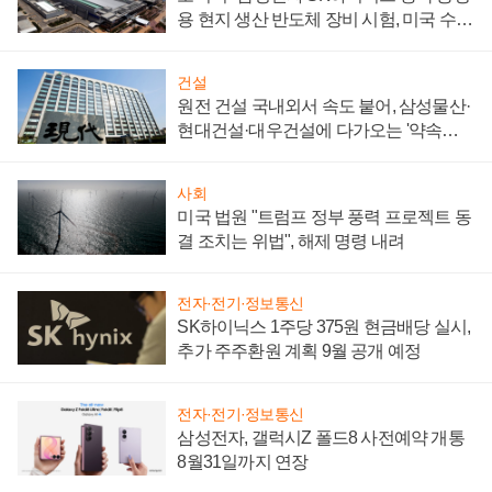
용 현지 생산 반도체 장비 시험, 미국 수출
통제 대비"
건설
원전 건설 국내외서 속도 붙어, 삼성물산·
현대건설·대우건설에 다가오는 '약속의
시간'
사회
미국 법원 "트럼프 정부 풍력 프로젝트 동
결 조치는 위법", 해제 명령 내려
전자·전기·정보통신
SK하이닉스 1주당 375원 현금배당 실시,
추가 주주환원 계획 9월 공개 예정
전자·전기·정보통신
삼성전자, 갤럭시Z 폴드8 사전예약 개통
8월31일까지 연장