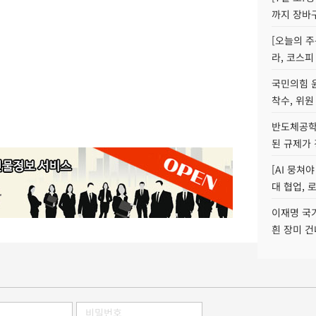
까지 장바
[오늘의 주
라, 코스피
국민의힘 
착수, 위원
반도체공학
된 규제가 
[AI 뭉쳐
대 협업, 
이재명 국
흰 장미 건