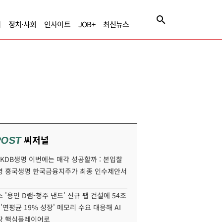
제
정치·사회
인사이트
JOB+
최신뉴스
씨저널
POST
' KDB생명 이번에는 매각 성공할까 : 본입찰
명 흥국생명 한국금융지주가 최종 인수제안서
 '용인 D램-청주 낸드' 신규 팹 건설에 54조
 '연평균 19% 성장' 메모리 수요 대응해 AI
장 핵심플레이어로