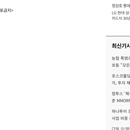
정상호 롯데
배포금지>
LG·현대·삼
장
카드사 30년
에 '초집중' 
최신기
농협 폭염과
호동 "모든
포스코홀딩
각, 투자 
컴투스 '제
춘 MMOR
하나투어 조
사업 비중 
[7일 오!