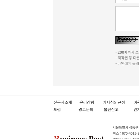
-
200자
까지 쓰실
- 저작권 등 
- 타인에게 불
신문사소개
윤리강령
기사심의규정
이
포럼
광고문의
불편신고
서울특별시 성동구 성
팩스 : 070-4015-
ISSN : 2636-171