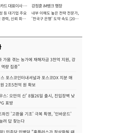
카드 대표이사 사
강정훈 iM뱅크 행장
성 등 대기업 주요
내부 이해도 높은 전략 전문가,
 경력, 신뢰 회복
'전국구 은행' 도약 속도 [2026
[2026년]
년]
사
 가뭄 겪는 농가에 재해자금 3천억 지원, 강
 역량 집중"
스 포스코인터내셔널과 포스코DX 지분 매
재원 2조5천억 원 확보
우스: 오만의 신' 8월26일 출시, 진입장벽 낮
PG 표방
좌진 '고환율 기조' 극복 특명, '인바운드'
늘려 답 찾는다
정말] 민주당 민병덕 "홈플러스가 정상화될 때