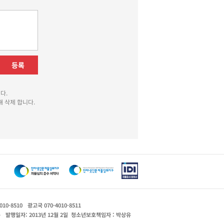
등록
다.
 삭제 합니다.
010-8510
광고국 070-4010-8511
운
발행일자: 2013년 12월 2일
청소년보호책임자 : 박상유