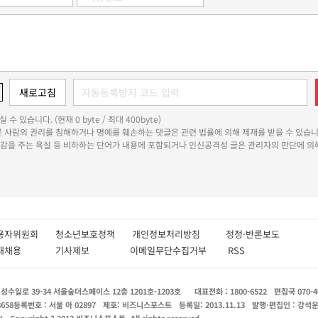
 수 있습니다. (현재 0 byte / 최대 400byte)
다른 사람의 권리를 침해하거나 명예를 훼손하는 댓글은 관련 법률에 의해 제재를 받을 수 있습니
쾌감을 주는 욕설 등 비하하는 단어가 내용에 포함되거나 인신공격성 글은 관리자의 판단에 의해
용자위원회
청소년보호정책
개인정보처리방침
정정·반론보도
인재채용
기사제보
이메일무단수집거부
RSS
수일로 39-34 서울숲더스페이스 12층 1201호-1203호
대표전화 : 1800-6522
편집국 070-4
8658
등록번호 : 서울 아 02897
제호: 비즈니스포스트
등록일: 2013.11.13
발행·편집인 : 강석
X
Copyright ? 2013 비즈니스포스트. All rights reserved.