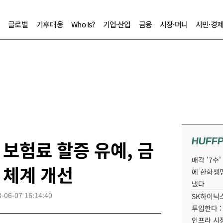
글로벌
기후대응
Who Is?
기업·산업
금융
시장·머니
시민·경
HUFF
보험료 할증 유예, 금
매각 '7수
 체계 개선
에 한화생
냈다
-06-07 16:14:40
SK하이닉스
투입한다 :
인프라 시