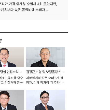
코리아 가격 앞세워 수입차 4위 올랐지만,
·벤츠보다 높은 공임비에 소비자 ..
?
통령실 민정수석비
김정균 보령 및 보령홀딩스 대
 출신, 공소청·중수
제약업계의 젊은 오너 3세 경
표이사 사장
두고 검찰개혁 완수
영자, 미래 먹거리 '우주와 헬
년]
스케어' 공들여 [2026년]