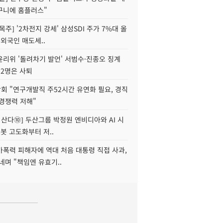
구니에 홈플러스"
목주] '2차전지 강세' 삼성SDI 주가 7%대 올
 외국인 매도세..
윤리위 '돌려차기 발언' 서범수·진종오 징계
 2명은 사퇴
회 "연구개발직 주52시간 유연화 필요, 경직
경쟁력 저해"
야 산다⑩] 두산그룹 박정원 엔비디아와 AI 시
로봇 고도화부터 저..
가폭력 피해자에 역대 처음 대통령 직접 사과,
네며 "책임엔 유효기..