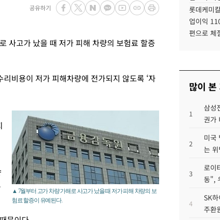
공유하기
롯데케미칼
업이익 11
편으로 체
로 사고가 났을 때 저가 피해 차량의 보험료 할증
수리비용이 저가 피해차량에 전가되지 않도록 ‘자
많이 본
삼성전
1
권가 
지
미국 
2
는 위
로이터
량
3
동",
고
▲ 7월부터 고가 차량 가해로 사고가 났을 때 저가 피해 차량의 보
SK하
험료 할증이 유예된다.
4
주환원
 때문이다.