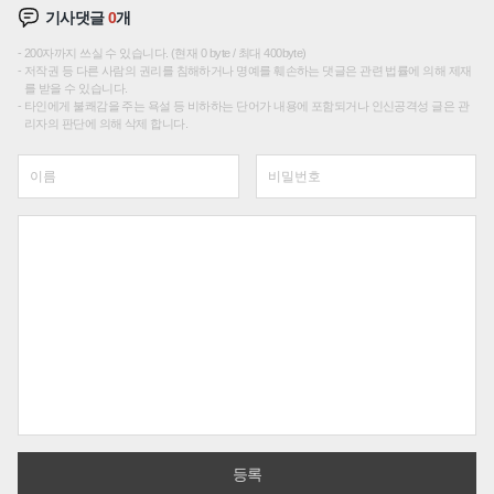
기사댓글
0
개
200자까지 쓰실 수 있습니다. (현재 0 byte / 최대 400byte)
저작권 등 다른 사람의 권리를 침해하거나 명예를 훼손하는 댓글은 관련 법률에 의해 제재
를 받을 수 있습니다.
타인에게 불쾌감을 주는 욕설 등 비하하는 단어가 내용에 포함되거나 인신공격성 글은 관
리자의 판단에 의해 삭제 합니다.