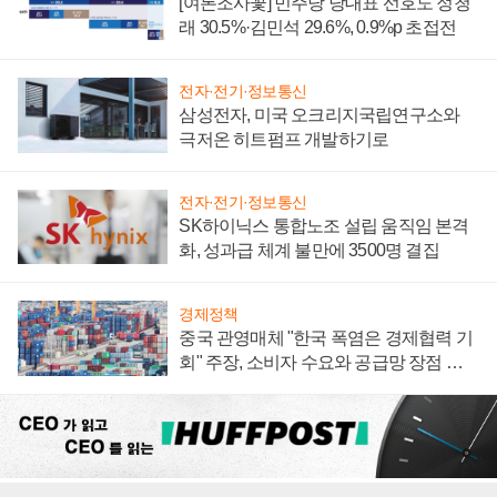
[여론조사꽃] 민주당 당대표 선호도 정청
래 30.5%·김민석 29.6%, 0.9%p 초접전
전자·전기·정보통신
삼성전자, 미국 오크리지국립연구소와
극저온 히트펌프 개발하기로
전자·전기·정보통신
SK하이닉스 통합노조 설립 움직임 본격
화, 성과급 체계 불만에 3500명 결집
경제정책
중국 관영매체 "한국 폭염은 경제협력 기
회" 주장, 소비자 수요와 공급망 장점 강
조