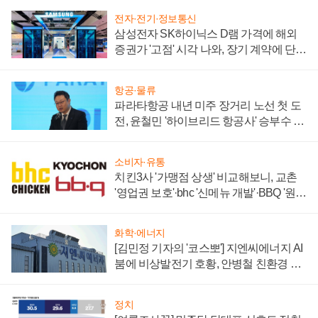
전자·전기·정보통신
삼성전자 SK하이닉스 D램 가격에 해외
증권가 '고점' 시각 나와, 장기 계약에 단점
부각
항공·물류
파라타항공 내년 미주 장거리 노선 첫 도
전, 윤철민 '하이브리드 항공사' 승부수 통
할까
소비자·유통
치킨3사 '가맹점 상생' 비교해보니, 교촌
'영업권 보호'·bhc '신메뉴 개발'·BBQ '원가
부담'
화학·에너지
[김민정 기자의 '코스뽀'] 지엔씨에너지 AI
붐에 비상발전기 호황, 안병철 친환경 에
너지 발전전문기업 향한다
정치