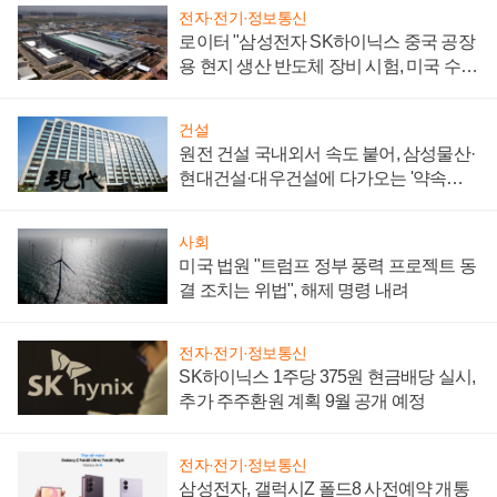
전자·전기·정보통신
로이터 "삼성전자 SK하이닉스 중국 공장
용 현지 생산 반도체 장비 시험, 미국 수출
통제 대비"
건설
원전 건설 국내외서 속도 붙어, 삼성물산·
현대건설·대우건설에 다가오는 '약속의
시간'
사회
미국 법원 "트럼프 정부 풍력 프로젝트 동
결 조치는 위법", 해제 명령 내려
전자·전기·정보통신
SK하이닉스 1주당 375원 현금배당 실시,
추가 주주환원 계획 9월 공개 예정
전자·전기·정보통신
삼성전자, 갤럭시Z 폴드8 사전예약 개통