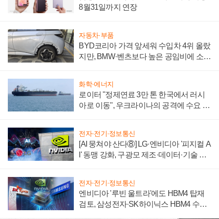
8월31일까지 연장
자동차·부품
BYD코리아 가격 앞세워 수입차 4위 올랐
지만, BMW·벤츠보다 높은 공임비에 소비
자 불만 폭발
화학·에너지
로이터 "정제연료 3만 톤 한국에서 러시
아로 이동", 우크라이나의 공격에 수요 늘
어
전자·전기·정보통신
[AI 뭉쳐야 산다⑧] LG·엔비디아 '피지컬 A
I' 동맹 강화, 구광모 제조·데이터·기술 결
집해 종합 로보틱스 기업으로
전자·전기·정보통신
엔비디아 '루빈 울트라'에도 HBM4 탑재
검토, 삼성전자·SK하이닉스 HBM4 수율
에 주도권 갈린다