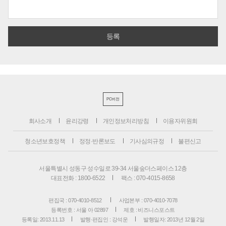
PC버전
회사소개
윤리강령
개인정보처리방침
이용자위원회
청소년보호정책
정정·반론보도
기사심의규정
불편신고
서울특별시 성동구 성수일로 39-34 서울숲더스페이스 12층
대표전화 : 1800-6522
팩스 : 070-4015-8658
편집국 : 070-4010-8512
사업본부 : 070-4010-7078
등록번호 : 서울 아 02897
제호 : 비즈니스포스트
등록일: 2013.11.13
발행·편집인 : 강석운
발행일자: 2013년 12월 2일