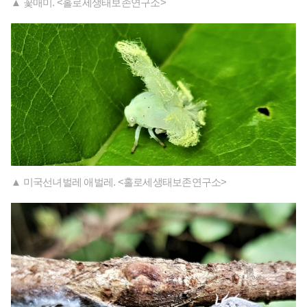
▲ 꽃매미. <홀로세생태보존연구소>
▲ 미국선녀벌레 애벌레. <홀로세생태보존연구소>