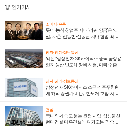
인기기사
소비자·유통
롯데·농심 창업주 시대 '라면 앙금'은 옛
말, '사촌' 신동빈·신동원 시대 협업 확대
일로
전자·전기·정보통신
외신 "삼성전자 SK하이닉스 중국 공장용
현지 생산 반도체 장비 시험, 미국 수출통
제 대비"
전자·전기·정보통신
삼성전자 SK하이닉스 소극적 주주환원
에 해외 증권가 비판, "반도체 호황 지속
성 의문"
건설
국내외서 속도 붙는 원전 사업, 삼성물산·
현대건설·대우건설에 다가오는 '약속의