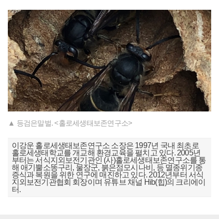
▲ 등검은말벌. <홀로세생태보존연구소>
이강운 홀로세생태보존연구소 소장은 1997년 국내 최초로
홀로세생태학교를 개교해 환경교육을 펼치고 있다. 2005년
부터는 서식지외보전기관인 (사)홀로세생태보존연구소를 통
해 애기뿔소똥구리, 물장군, 붉은점모시나비, 등 멸종위기종
증식과 복원을 위한 연구에 매진하고 있다. 2012년부터 서식
지외보전기관협회 회장이며 유튜브 채널 Hib(힙)의 크리에이
터.