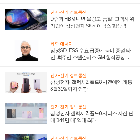
시간'
전자·전기·정보통신
D램과 HBM 내년 물량도 '품절', 고객사 위
기감이 삼성전자 SK하이닉스 협상력 더
키워
화학·에너지
삼성SDI ESS 수요 급증에 북미 증설 타
진, 최주선 스텔란티스·GM 합작공장 건
설 재추진하나
전자·전기·정보통신
삼성전자, 갤럭시Z 폴드8 사전예약 개통
8월31일까지 연장
전자·전기·정보통신
삼성전자 갤럭시 Z 폴드8 시리즈 사전 판
매 '144만 대' 역대 최대
전자·전기·정보통신