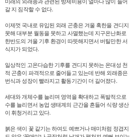
미래의 외래종과 관련된 방제비용이 얼마나 많이 들어
갈 지 짐작할 수 없다.
이제껏 국내로 유입된 외래 곤충은 겨울 혹한을 견디지
못해 대부분 월동을 못하고 사멸했는데 지구온난화로
한반도의 겨울 기후 환경이 따뜻해지면서 버틸만한 서
식지가 되었다.
일상적인 고온다습한 기후를 견디지 못하는 온대성 천
적 곤충이 파격적으로 줄어들고 있는데 반해 외래종은
번식과 성장이 빨라지고 활동기간이 더 길어졌다.
세대와 개체수를 늘리며 영역을 확대하고 폭발적으로
수를 늘리면서 농업 생태계의 근간을 흔들어 식량 생산
이 휘청거리고 있다.
붉은 색이 꽃 같기는 하여도 예쁘거나 매미처럼 정겹지
도 않은 '꽃매미'나 공작처럼 날개가 펼쳐져 예뻐 보이는