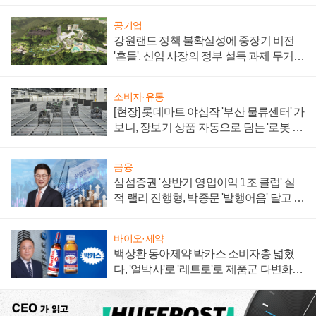
공기업
강원랜드 정책 불확실성에 중장기 비전
'흔들', 신임 사장의 정부 설득 과제 무거워
져
소비자·유통
[현장] 롯데마트 야심작 '부산 물류센터' 가
보니, 장보기 상품 자동으로 담는 '로봇 40
0대' 장관
금융
삼섬증권 '상반기 영업이익 1조 클럽' 실
적 랠리 진행형, 박종문 '발행어음' 달고 연
임 향하나
바이오·제약
백상환 동아제약 박카스 소비자층 넓혔
다, '얼박사'로 '레트로'로 제품군 다변화
주효