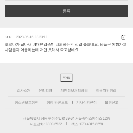
ㅇㅇ
2023-05-16 13:23:11
코로나가 끝나서 비대면업종이 쇠퇴하는건 정말 슬프네요. 남들은 여행가고
사람들과 어울리는데 저만 못해서 죽고싶네요.
PC버전
회사소개
윤리강령
개인정보처리방침
이용자위원회
청소년보호정책
정정·반론보도
기사심의규정
불편신고
서울특별시 성동구 성수일로 39-34 서울숲더스페이스 12층
대표전화 : 1800-6522
팩스 : 070-4015-8658