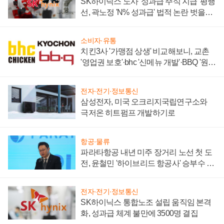
SK하이닉스 노사 '성과급 주식 지급' 평행
선, 곽노정 'N% 성과급' 법적 논란 벗을지
주목
소비자·유통
치킨3사 '가맹점 상생' 비교해보니, 교촌
'영업권 보호'·bhc '신메뉴 개발'·BBQ '원가
부담'
전자·전기·정보통신
삼성전자, 미국 오크리지국립연구소와
극저온 히트펌프 개발하기로
항공·물류
파라타항공 내년 미주 장거리 노선 첫 도
전, 윤철민 '하이브리드 항공사' 승부수 통
할까
전자·전기·정보통신
SK하이닉스 통합노조 설립 움직임 본격
화, 성과급 체계 불만에 3500명 결집