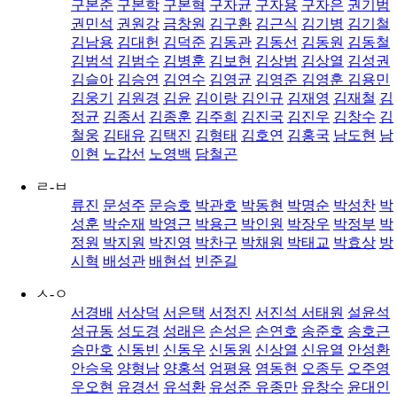
구본준
구본학
구본혁
구자균
구자용
구자은
권기범
권민석
권원강
금창원
김구환
김근식
김기병
김기철
김남용
김대헌
김덕준
김동관
김동선
김동원
김동철
김범석
김범수
김병훈
김보현
김상범
김상열
김성권
김슬아
김승연
김연수
김영균
김영준
김영훈
김용민
김웅기
김원경
김윤
김이랑
김인규
김재영
김재철
김
정균
김종서
김종훈
김주희
김진국
김진우
김창수
김
철웅
김태유
김택진
김형태
김호연
김홍국
남도현
남
이현
노갑선
노영백
담철곤
ㄹ-ㅂ
류진
문성주
문승호
박관호
박동현
박명순
박성찬
박
성훈
박순재
박영근
박용근
박인원
박장우
박정부
박
정원
박지원
박진영
박찬구
박채원
박태교
박효상
방
시혁
배성관
배현섭
빈준길
ㅅ-ㅇ
서경배
서상덕
서은택
서정진
서진석
서태원
설윤석
성규동
성도경
성래은
손성은
손연호
송준호
송호근
승만호
신동빈
신동우
신동원
신상열
신유열
안성환
안승욱
양형남
양홍석
엄평용
염동현
오종두
오주영
우오현
유경선
유석환
유성준
유종만
유창수
윤대인