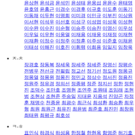
윤상현
윤석금
윤석민
윤성태
윤웅섭
윤윤수
윤태영
윤호영
윤홍근
이경수
이경후
이규호
이도훈
이동기
이동채
이두현
이명희
이미경
이민규
이부진
이상원
이서현
이석우
이선호
이성구
이성엽
이성욱
이성현
이수완
이수진
이순형
이승주
이승찬
이영신
이우성
이우일
이우현
이웅열
이재용
이재웅
이재정
이재현
이재환
이정수
이정주
이정훈
이주성
이준호
이채윤
이태성
이해진
이호진
이휘령
이희용
임일지
임창욱
ㅈ-ㅊ
장경호
장동복
장세욱
장세주
장세준
장영신
장평순
전병우
전선규
전필립
정교선
정기선
정도원
정몽규
정몽열
정몽원
정몽진
정민교
정상수
정서진
정용진
정원주
정유경
정의선
정종평
정준
정지선
정한
정현
진
조덕수
조만호
조명현
조연주
조원태
조임래
조현
범
조현상
조현준
주숭일
지대윤
지용석
진양곤
차정
훈
채명수
천종윤
최광수
최근식
최성환
최승환
최우
형
최원
최원근
최유진
최윤범
최준호
최진민
최창원
최태원
최평규
최호성
ㅋ-ㅎ
표인식
하경식
하성용
한정철
한현옥
함영준
허기호