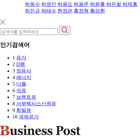
허동수
허영인
허용도
허용준
허윤홍
허은철
허제홍
허진규
허태수
현정은
홍정혁
황성환
인기검색어
1
유가
2
D램
3
정유사
4
에너지
5
디젤
6
석유
7
브렌트유
8
서부텍사스산원유
9
휘발유
10
국제유가