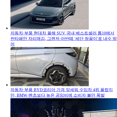
자동차·부품
현대차 올해 SUV 국내 베스트셀러 톱10에서
싼타페만 자리매김, 그랜저·아반떼 '세단 쌍끌이'로 내수 방
어
자동차·부품
BYD코리아 가격 앞세워 수입차 4위 올랐지
만, BMW·벤츠보다 높은 공임비에 소비자 불만 폭발