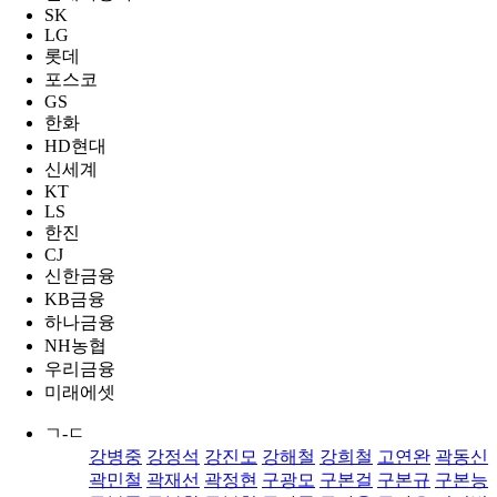
SK
LG
롯데
포스코
GS
한화
HD현대
신세계
KT
LS
한진
CJ
신한금융
KB금융
하나금융
NH농협
우리금융
미래에셋
ㄱ-ㄷ
강병중
강정석
강진모
강해철
강희철
고연완
곽동신
곽민철
곽재선
곽정현
구광모
구본걸
구본규
구본능