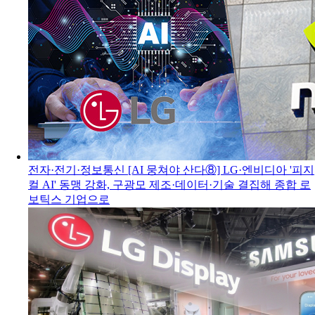
전자·전기·정보통신
[AI 뭉쳐야 산다⑧] LG·엔비디아 '피지
컬 AI' 동맹 강화, 구광모 제조·데이터·기술 결집해 종합 로
보틱스 기업으로