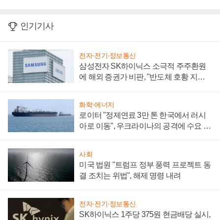
인기기사
전자·전기·정보통신
삼성전자 SK하이닉스 소극적 주주환원
에 해외 증권가 비판, "반도체 호황 지속
성 의문"
화학·에너지
로이터 "정제연료 3만 톤 한국에서 러시
아로 이동", 우크라이나의 공격에 수요 늘
어
사회
미국 법원 "트럼프 정부 풍력 프로젝트 동
결 조치는 위법", 해제 명령 내려
전자·전기·정보통신
SK하이닉스 1주당 375원 현금배당 실시,