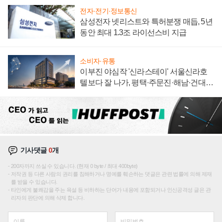
전자·전기·정보통신
삼성전자 넷리스트와 특허분쟁 매듭, 5년
동안 최대 1.3조 라이선스비 지급
소비자·유통
이부진 야심작 '신라스테이' 서울신라호
텔보다 잘 나가, 평택·주문진·해남·건대로
성장판 더 넓힌다
기사댓글
0
개
200자까지 쓰실 수 있습니다. (현재 0 byte / 최대 400byte)
저작권 등 다른 사람의 권리를 침해하거나 명예를 훼손하는 댓글은 관련 법률에 의해 제재
를 받을 수 있습니다.
타인에게 불쾌감을 주는 욕설 등 비하하는 단어가 내용에 포함되거나 인신공격성 글은 관
리자의 판단에 의해 삭제 합니다.