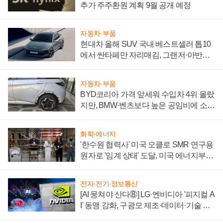
추가 주주환원 계획 9월 공개 예정
자동차·부품
현대차 올해 SUV 국내 베스트셀러 톱10
에서 싼타페만 자리매김, 그랜저·아반떼
'세단 쌍끌이'로 내수 방어
자동차·부품
BYD코리아 가격 앞세워 수입차 4위 올랐
지만, BMW·벤츠보다 높은 공임비에 소비
자 불만 폭발
화학·에너지
'한수원 협력사' 미국 오클로 SMR 연구용
원자로 '임계 상태' 도달, 미국 에너지부
"중요한 이정표"
전자·전기·정보통신
[AI 뭉쳐야 산다⑧] LG·엔비디아 '피지컬 A
I' 동맹 강화, 구광모 제조·데이터·기술 결
집해 종합 로보틱스 기업으로