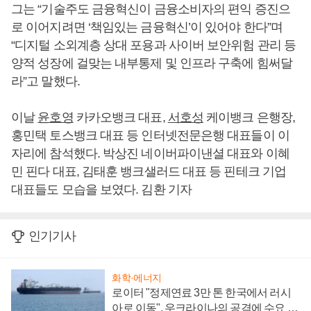
그는 “기술주도 금융혁신이 금융소비자의 편익 증진으
로 이어지려면 ‘책임있는 금융혁신’이 있어야 한다”며
“디지털 소외계층 상대 포용과 사이버 보안위험 관리 등
양적 성장에 걸맞는 내부통제 및 인프라 구축에 힘써달
라”고 말했다.
이날
윤호영
카카오뱅크 대표,
서호성
케이뱅크 은행장,
홍민택 토스뱅크 대표 등 인터넷전문은행 대표들이 이
자리에 참석했다. 박상진 네이버파이낸셜 대표와 이혜
민 핀다 대표, 김태훈 뱅크샐러드 대표 등 핀테크 기업
대표들도 모습을 보였다. 김환 기자
인기기사
화학·에너지
로이터 "정제연료 3만 톤 한국에서 러시
아로 이동", 우크라이나의 공격에 수요 늘