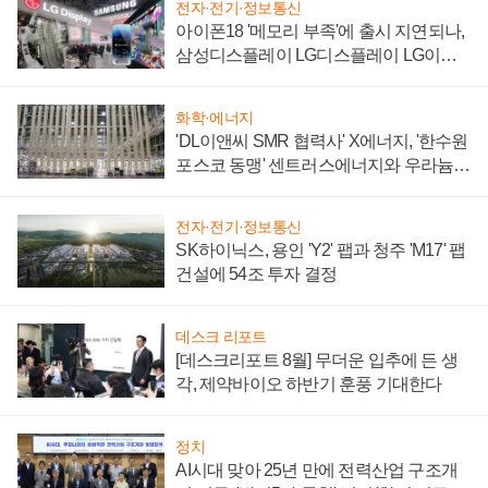
전자·전기·정보통신
아이폰18 '메모리 부족'에 출시 지연되나,
삼성디스플레이 LG디스플레이 LG이노
텍 '탈애플' 수익 다각화 속도
화학·에너지
'DL이앤씨 SMR 협력사' X에너지, '한수원
포스코 동맹' 센트러스에너지와 우라늄
계약 체결
전자·전기·정보통신
SK하이닉스, 용인 'Y2' 팹과 청주 'M17' 팹
건설에 54조 투자 결정
데스크 리포트
[데스크리포트 8월] 무더운 입추에 든 생
각, 제약바이오 하반기 훈풍 기대한다
정치
AI시대 맞아 25년 만에 전력산업 구조개