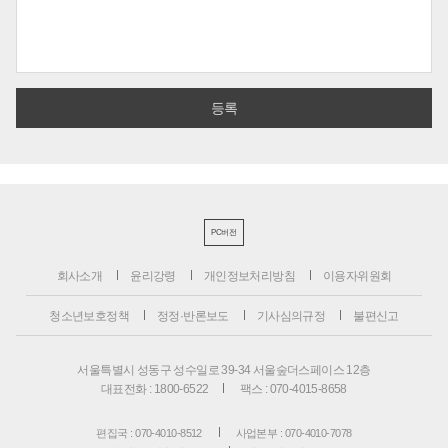
PC버전
회사소개
윤리강령
개인정보처리방침
이용자위원회
청소년보호정책
정정·반론보도
기사심의규정
불편신고
서울특별시 성동구 성수일로 39-34 서울숲더스페이스 12층
대표전화 : 1800-6522
팩스 : 070-4015-8658
편집국 : 070-4010-8512
사업본부 : 070-4010-7078