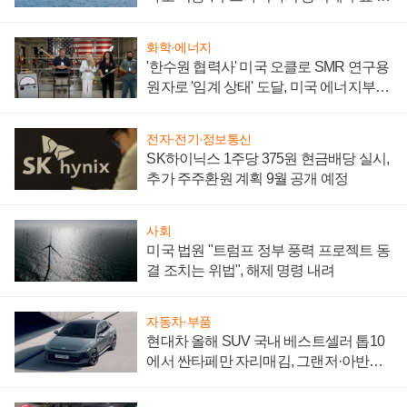
어
화학·에너지
'한수원 협력사' 미국 오클로 SMR 연구용
원자로 '임계 상태' 도달, 미국 에너지부
"중요한 이정표"
전자·전기·정보통신
SK하이닉스 1주당 375원 현금배당 실시,
추가 주주환원 계획 9월 공개 예정
사회
미국 법원 "트럼프 정부 풍력 프로젝트 동
결 조치는 위법", 해제 명령 내려
자동차·부품
현대차 올해 SUV 국내 베스트셀러 톱10
에서 싼타페만 자리매김, 그랜저·아반떼
'세단 쌍끌이'로 내수 방어