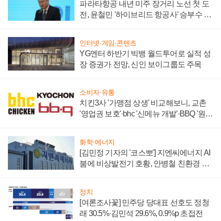
파라타항공 내년 미주 장거리 노선 첫 도
전, 윤철민 '하이브리드 항공사' 승부수 통
할까
인터넷·게임·콘텐츠
YG엔터 하반기 빅뱅 월드투어로 실적 성
장 증권가 전망, 신인 보이그룹도 주목
소비자·유통
치킨3사 '가맹점 상생' 비교해보니, 교촌
'영업권 보호'·bhc '신메뉴 개발'·BBQ '원가
부담'
화학·에너지
[김민정 기자의 '코스뽀'] 지엔씨에너지 AI
붐에 비상발전기 호황, 안병철 친환경 에
너지 발전전문기업 향한다
정치
[여론조사꽃] 민주당 당대표 선호도 정청
래 30.5%·김민석 29.6%, 0.9%p 초접전