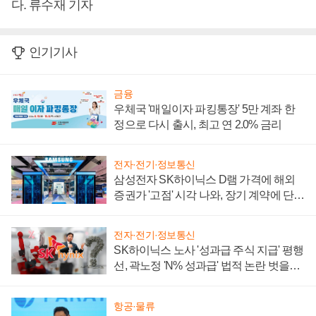
다. 류수재 기자
인기기사
금융
우체국 '매일이자 파킹통장' 5만 계좌 한
정으로 다시 출시, 최고 연 2.0% 금리
전자·전기·정보통신
삼성전자 SK하이닉스 D램 가격에 해외
증권가 '고점' 시각 나와, 장기 계약에 단점
부각
전자·전기·정보통신
SK하이닉스 노사 '성과급 주식 지급' 평행
선, 곽노정 'N% 성과급' 법적 논란 벗을지
주목
항공·물류