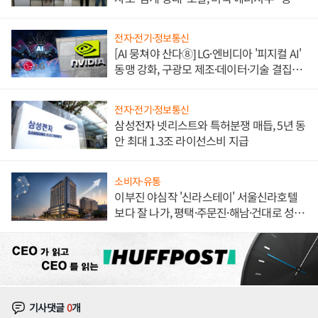
한 이정표"
전자·전기·정보통신
[AI 뭉쳐야 산다⑧] LG·엔비디아 '피지컬 AI'
동맹 강화, 구광모 제조·데이터·기술 결집
해 종합 로보틱스 기업으로
전자·전기·정보통신
삼성전자 넷리스트와 특허분쟁 매듭, 5년 동
안 최대 1.3조 라이선스비 지급
소비자·유통
이부진 야심작 '신라스테이' 서울신라호텔
보다 잘 나가, 평택·주문진·해남·건대로 성
장판 더 넓힌다
기사댓글
0
개