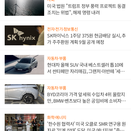
미국 법원 "트럼프 정부 풍력 프로젝트 동결
조치는 위법", 해제 명령 내려
전자·전기·정보통신
SK하이닉스 1주당 375원 현금배당 실시, 추
가 주주환원 계획 9월 공개 예정
자동차·부품
현대차 올해 SUV 국내 베스트셀러 톱10에
서 싼타페만 자리매김, 그랜저·아반떼 '세단
쌍끌이'로 내수 방어
자동차·부품
BYD코리아 가격 앞세워 수입차 4위 올랐지
만, BMW·벤츠보다 높은 공임비에 소비자
불만 폭발
화학·에너지
'한수원 협력사' 미국 오클로 SMR 연구용 원
자로 '임계 상태' 도달, 미국 에너지부 "중요