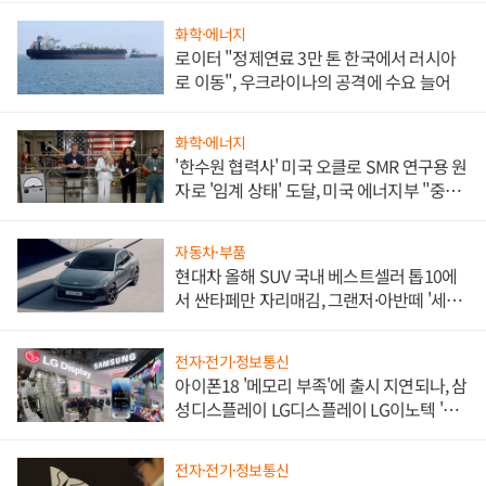
화학·에너지
로이터 "정제연료 3만 톤 한국에서 러시아
로 이동", 우크라이나의 공격에 수요 늘어
화학·에너지
'한수원 협력사' 미국 오클로 SMR 연구용 원
자로 '임계 상태' 도달, 미국 에너지부 "중요
한 이정표"
자동차·부품
현대차 올해 SUV 국내 베스트셀러 톱10에
서 싼타페만 자리매김, 그랜저·아반떼 '세단
쌍끌이'로 내수 방어
전자·전기·정보통신
아이폰18 '메모리 부족'에 출시 지연되나, 삼
성디스플레이 LG디스플레이 LG이노텍 '탈
애플' 수익 다각화 속도
전자·전기·정보통신