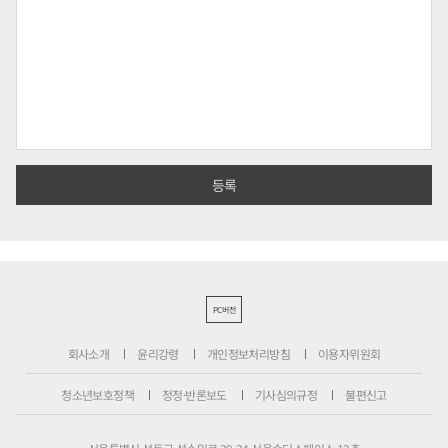
PC버전
회사소개
윤리강령
개인정보처리방침
이용자위원회
청소년보호정책
정정·반론보도
기사심의규정
불편신고