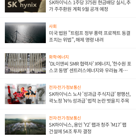
SK하이닉스 1주당 375원 현금배당 실시, 추
가 주주환원 계획 9월 공개 예정
사회
미국 법원 "트럼프 정부 풍력 프로젝트 동결
조치는 위법", 해제 명령 내려
화학·에너지
'DL이앤씨 SMR 협력사' X에너지, '한수원 포
스코 동맹' 센트러스에너지와 우라늄 계약
체결
전자·전기·정보통신
SK하이닉스 노사 '성과급 주식지급' 평행선,
곽노정 'N% 성과급' 법적 논란 벗을지 주목
전자·전기·정보통신
SK하이닉스, 용인 'Y2' 팹과 청주 'M17' 팹
건설에 54조 투자 결정