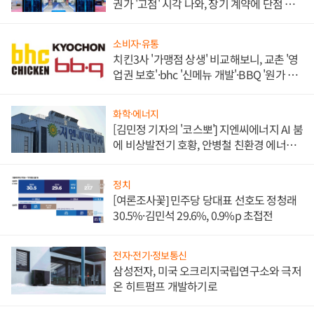
권가 '고점' 시각 나와, 장기 계약에 단점 부
각
소비자·유통
치킨3사 '가맹점 상생' 비교해보니, 교촌 '영
업권 보호'·bhc '신메뉴 개발'·BBQ '원가 부
담'
화학·에너지
[김민정 기자의 '코스뽀'] 지엔씨에너지 AI 붐
에 비상발전기 호황, 안병철 친환경 에너지
발전전문기업 향한다
정치
[여론조사꽃] 민주당 당대표 선호도 정청래
30.5%·김민석 29.6%, 0.9%p 초접전
전자·전기·정보통신
삼성전자, 미국 오크리지국립연구소와 극저
온 히트펌프 개발하기로