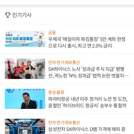
인기기사
금융
우체국 '매일이자 파킹통장' 5만 계좌 한정
으로 다시 출시, 최고 연 2.0% 금리
전자·전기·정보통신
SK하이닉스 노사 '성과급 주식 지급' 평행
선, 곽노정 'N% 성과급' 법적 논란 벗을지 주
목
항공·물류
파라타항공 내년 미주 장거리 노선 첫 도전,
윤철민 '하이브리드 항공사' 승부수 통할까
전자·전기·정보통신
삼성전자 SK하이닉스 D램 가격에 해외 증