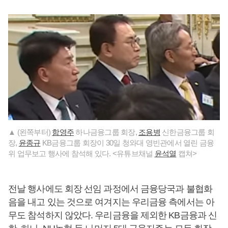
▲ (왼쪽부터)
함영주
하나금융그룹 회장,
조용병
신한금융그룹 회
장,
윤종규
KB금융그룹 회장이 30일 청와대 영빈관에서 열린 금융
위 업무보고 행사에 참석해 있다. <유튜브채널
윤석열
캡쳐>
전날 행사에도 회장 선임 과정에서 금융당국과 불협화
음을 내고 있는 것으로 여겨지는 우리금융 측에서는 아
무도 참석하지 않았다. 우리금융을 제외한 KB금융과 신