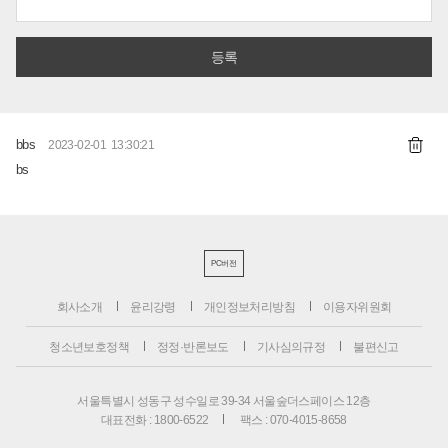
bbs
2023-02-01 13:30:21
bs
PC버전
회사소개
윤리강령
개인정보처리방침
이용자위원회
청소년보호정책
정정·반론보도
기사심의규정
불편신고
서울특별시 성동구 성수일로 39-34 서울숲더스페이스 12층
대표전화 : 1800-6522
팩스 : 070-4015-8658