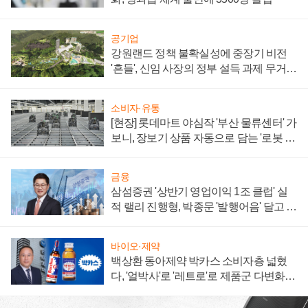
공기업
강원랜드 정책 불확실성에 중장기 비전
'흔들', 신임 사장의 정부 설득 과제 무거워
져
소비자·유통
[현장] 롯데마트 야심작 '부산 물류센터' 가
보니, 장보기 상품 자동으로 담는 '로봇 40
0대' 장관
금융
삼섬증권 '상반기 영업이익 1조 클럽' 실
적 랠리 진행형, 박종문 '발행어음' 달고 연
임 향하나
바이오·제약
백상환 동아제약 박카스 소비자층 넓혔
다, '얼박사'로 '레트로'로 제품군 다변화
주효