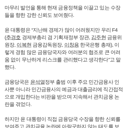
마무리 발언을 통해 현재 금융정책을 이끌고 있는 수장
들을 향한 강한 신뢰도 보여줬다.
윤 대통령은 “지난해 경제가 많이 어려웠지만 우리 F4
(
추경호
경제부총리 겸 기획재정부 장관,
김주현
금융위
원장,
이복현
금융감독원장,
이창용
한국은행 총재), 이
렇게 경험 많은 금융당국자와 여러분의 협조로 큰 어려
움 없이 무난하게 리스크를 관리했다고 생각한다”고 말
했다.
금융당국은
윤석열
정부 출범 이후 주요 민간금융사 인
사뿐 아니라 민간금융사의 예금과 대출금리에 직간접적
으로 개입한다는 비판을 받으며 지속해서 관치금융 논
란을 겪었다.
하지만 윤 대통령이 직접 금융당국 수장을 향한 신뢰를
보여주고 관치금융 논란에 아랑곳하지 않는 태도를 보