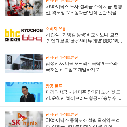
전자·전기·정보통신
SK하이닉스 노사 '성과급 주식 지급' 평행
선, 곽노정 'N% 성과급' 법적 논란 벗을지
주목
소비자·유통
치킨3사 '가맹점 상생' 비교해보니, 교촌
'영업권 보호'·bhc '신메뉴 개발'·BBQ '원가
부담'
전자·전기·정보통신
삼성전자, 미국 오크리지국립연구소와
극저온 히트펌프 개발하기로
항공·물류
파라타항공 내년 미주 장거리 노선 첫 도
전, 윤철민 '하이브리드 항공사' 승부수 통
할까
전자·전기·정보통신
SK하이닉스 통합노조 설립 움직임 본격
화, 성과급 체계 불만에 3500명 결집