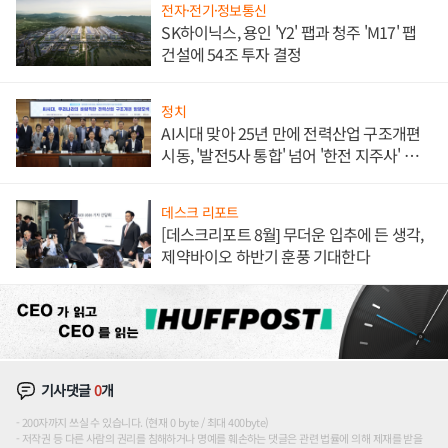
전자·전기·정보통신
SK하이닉스, 용인 'Y2' 팹과 청주 'M17' 팹
건설에 54조 투자 결정
정치
AI시대 맞아 25년 만에 전력산업 구조개편
시동, '발전5사 통합' 넘어 '한전 지주사' 재편
론도
데스크 리포트
[데스크리포트 8월] 무더운 입추에 든 생각,
제약바이오 하반기 훈풍 기대한다
기사댓글
0
개
200자까지 쓰실 수 있습니다. (현재 0 byte / 최대 400byte)
저작권 등 다른 사람의 권리를 침해하거나 명예를 훼손하는 댓글은 관련 법률에 의해 제재를 받을