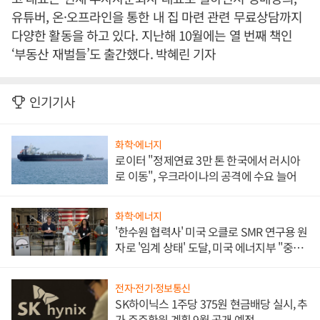
유튜버, 온·오프라인을 통한 내 집 마련 관련 무료상담까지
다양한 활동을 하고 있다. 지난해 10월에는 열 번째 책인
‘부동산 재벌들’도 출간했다. 박혜린 기자
인기기사
화학·에너지
로이터 "정제연료 3만 톤 한국에서 러시아
로 이동", 우크라이나의 공격에 수요 늘어
화학·에너지
'한수원 협력사' 미국 오클로 SMR 연구용 원
자로 '임계 상태' 도달, 미국 에너지부 "중요
한 이정표"
전자·전기·정보통신
SK하이닉스 1주당 375원 현금배당 실시, 추
가 주주환원 계획 9월 공개 예정