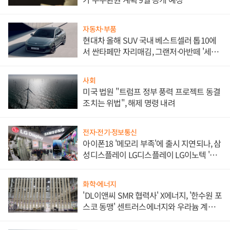
자동차·부품
현대차 올해 SUV 국내 베스트셀러 톱10에
서 싼타페만 자리매김, 그랜저·아반떼 '세단
쌍끌이'로 내수 방어
사회
미국 법원 "트럼프 정부 풍력 프로젝트 동결
조치는 위법", 해제 명령 내려
전자·전기·정보통신
아이폰18 '메모리 부족'에 출시 지연되나, 삼
성디스플레이 LG디스플레이 LG이노텍 '탈
애플' 수익 다각화 속도
화학·에너지
'DL이앤씨 SMR 협력사' X에너지, '한수원 포
스코 동맹' 센트러스에너지와 우라늄 계약
체결