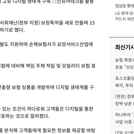
험 고유 디지털 생태계 구축 △인슈어테크를 활용
정상호 롯데
LG·현대·삼
장
카드사 30년
사회재난(정부 지정) 보장특약을 새로 만들며 15
에 '초집중' 
하기로 했다.
개발도 지원하며 손해보험사가 요양서비스산업에
최신기
농협 폭염과
험에 대비해 책임 주체 적립 및 모빌리티 보험 표
호동 "모든
포스코홀딩
매각, 투자
 맞춤형 보험 상품을 개발하며 디지털 생태계를 구
[현장] 컴
장벽 낮춘 
수 있는 조건이 까다로워 고객들은 디지털을 통한
하나투어 '
선호하는 것으로 알려졌다.
사업 비중 
를 분석해 고객들에게 필요한 정보를 제공할 바탕
[7일 오!