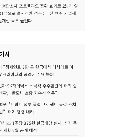
 첨단소재 포트폴리오 전환 효과로 2분기 영
01억으로 흑자전환 성공 : 대산·여수 사업재
질개선 속도 높인다
 기사
 "정제연료 3만 톤 한국에서 러시아로 이
 우크라이나의 공격에 수요 늘어
자 SK하이닉스 소극적 주주환원에 해외 증
비판, "반도체 호황 지속성 의문"
법원 "트럼프 정부 풍력 프로젝트 동결 조치
법", 해제 명령 내려
이닉스 1주당 375원 현금배당 실시, 추가 주
 계획 9월 공개 예정