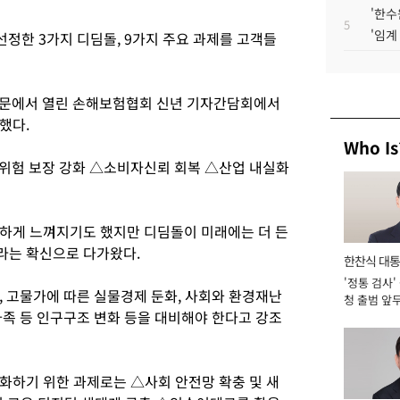
'한수
5
'임계
정한 3가지 디딤돌, 9가지 주요 과제를 고객들
화문에서 열린 손해보험협회 신년 기자간담회에서
했다.
Who Is
 위험 보장 강화 △소비자신뢰 회복 △산업 내실화
하게 느껴지기도 했지만 디딤돌이 미래에는 더 든
라는 확신으로 다가왔다.
한찬식 대
'정통 검사'
서관
, 고물가에 따른 실물경제 둔화, 사회와 환경재난
청 출범 앞
가족 등 인구구조 변화 등을 대비해야 한다고 강조
맡아 [2026
화하기 위한 과제로는 △사회 안전망 확충 및 새