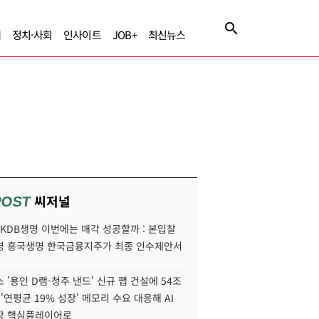
제
정치·사회
인사이트
JOB+
최신뉴스
씨저널
POST
' KDB생명 이번에는 매각 성공할까 : 본입찰
명 흥국생명 한국금융지주가 최종 인수제안서
 '용인 D램-청주 낸드' 신규 팹 건설에 54조
 '연평균 19% 성장' 메모리 수요 대응해 AI
장 핵심플레이어로