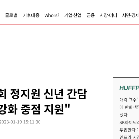
글로벌
기후대응
Who Is?
기업·산업
금융
시장·머니
시민·경
HUFF
회 정지원 신년 간담
매각 '7수
 강화 중점 지원"
에 한화생
냈다
2023-01-19 15:11:30
SK하이닉스
투입한다 :
인프라 시