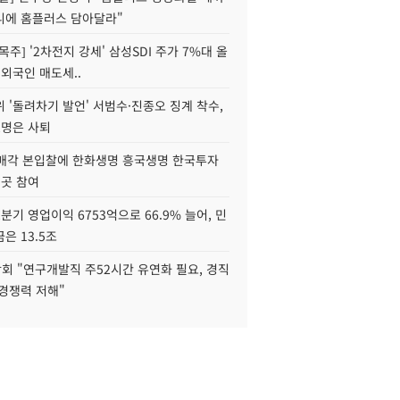
니에 홈플러스 담아달라"
목주] '2차전지 강세' 삼성SDI 주가 7%대 올
 외국인 매도세..
 '돌려차기 발언' 서범수·진종오 징계 착수,
2명은 사퇴
 매각 본입찰에 한화생명 흥국생명 한국투자
3곳 참여
분기 영업이익 6753억으로 66.9% 늘어, 민
은 13.5조
회 "연구개발직 주52시간 유연화 필요, 경직
경쟁력 저해"