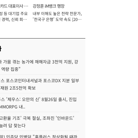
카드 대표이사 사
강정훈 iM뱅크 행장
성 등 대기업 주요
내부 이해도 높은 전략 전문가,
 경력, 신뢰 회복
'전국구 은행' 도약 속도 [2026
[2026년]
년]
사
 가뭄 겪는 농가에 재해자금 3천억 지원, 강
 역량 집중"
스 포스코인터내셔널과 포스코DX 지분 일부
 재원 2조5천억 확보
투스 '제우스: 오만의 신' 8월26일 출시, 진입
MMORPG 내..
고환율 기조' 극복 절실, 조좌진 '인바운드'
늘려 답 찾는다
정말] 민주당 민병덕 "홈플러스 정상화될 때까