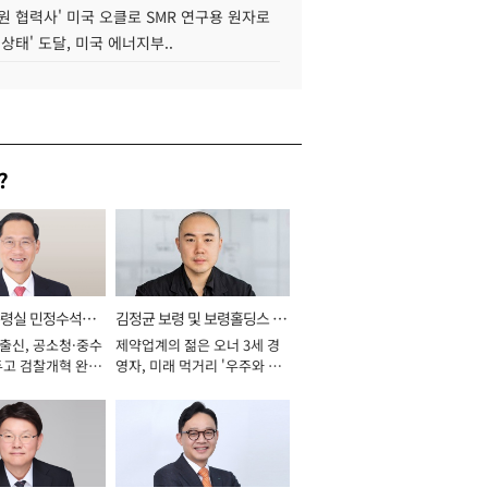
원 협력사' 미국 오클로 SMR 연구용 원자로
 상태' 도달, 미국 에너지부..
?
통령실 민정수석비
김정균 보령 및 보령홀딩스 대
 출신, 공소청·중수
제약업계의 젊은 오너 3세 경
표이사 사장
두고 검찰개혁 완수
영자, 미래 먹거리 '우주와 헬
년]
스케어' 공들여 [2026년]