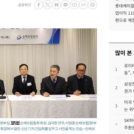
공유하기
롯데케미칼
업이익 11
편으로 체
많이 본
로이터
1
동",
삼성전
2
권가 
미국 
3
는 위
SK하
정지원
리본부장,
손해보험협회 회장, 김대현 전무, 서영종 손해보험2본부
4
주환원
담회장에서 열린 신년 기자 간담회를 앞두고 사진을 찍는 모습. <손해보