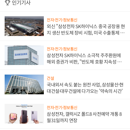
인기기사
전자·전기·정보통신
외신 "삼성전자 SK하이닉스 중국 공장용 현
지 생산 반도체 장비 시험, 미국 수출통제 대
비"
전자·전기·정보통신
삼성전자 SK하이닉스 소극적 주주환원에
해외 증권가 비판, "반도체 호황 지속성 의
문"
건설
국내외서 속도 붙는 원전 사업, 삼성물산·현
대건설·대우건설에 다가오는 '약속의 시간'
전자·전기·정보통신
삼성전자, 갤럭시Z 폴드8 사전예약 개통 8
월31일까지 연장