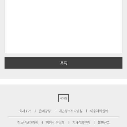
PC버전
회사소개
윤리강령
개인정보처리방침
이용자위원회
청소년보호정책
정정·반론보도
기사심의규정
불편신고