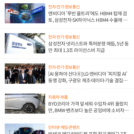
전자·전기·정보통신
엔비디아 '루빈 울트라'에도 HBM4 탑재 검
토, 삼성전자·SK하이닉스 HBM4 수율에 주
도권 갈린다
전자·전기·정보통신
삼성전자 넷리스트와 특허분쟁 매듭, 5년 동
안 최대 1.3조 라이선스비 지급
전자·전기·정보통신
[AI 뭉쳐야 산다⑧] LG·엔비디아 '피지컬 AI'
동맹 강화, 구광모 제조·데이터·기술 결집
해 종합 로보틱스 기업으로
자동차·부품
BYD코리아 가격 앞세워 수입차 4위 올랐지
만, BMW·벤츠보다 높은 공임비에 소비자
불만 폭발
인터넷·게임·콘텐츠
빅테크 메모리반도체 포함 장기계약 '2.7조