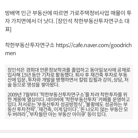
방배역 인근 부동산에 따르면 가로주택정비사업 매물이 투
자 가치면에서 더 낫다. [장인석 착한부동산투자연구소 대
표]
착한부동산투자연구소
https://cafe.naver.com/goodrich
men
장인석은 경희대 언론정보학과를 졸업하고 동아일보사에 공채로
입사해 15년 동안 기자로 활동했다. 퇴사 후 재건축 투자로 부동
산에 입문, 투자와 개발을 병행하면서 칼럼 집필과 강의, 상담, 저
술 등으로 명성을 쌓아왔다.
2009년 7월부터 ‘착한부동산투자연구소’를 차려 착한투자를 위
한 계몽에 열심이다. 네이버에 ‘착한부동산투자’ 카페를 운영하고
있다. 저서로는 '부동산투자 성공방정식', '불황에도 성공하는 부
동산 투자전략', '재건축, 이게 답이다', '돈 나오지 않는 부동산 모
두 버려라', '부자들만 아는 부동산 아이큐' 등이 있다.