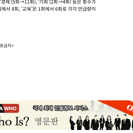
경제’(5회→11회), ‘기회’(2회→4회) 등은 횟수가
4회에서 8회, ‘교육’은 1회에서 6회로 각각 언급량이
배포금지>