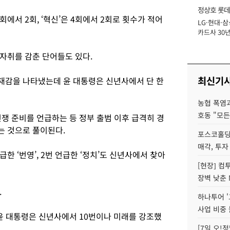
정상호 롯데
 5회에서 2회, ‘혁신’은 4회에서 2회로 횟수가 적어
LG·현대·삼
장
카드사 30년
에 '초집중' 
자취를 감춘 단어들도 있다.
최신기
존재감을 나타냈는데 윤 대통령은 신년사에서 단 한
농협 폭염과
호동 "모든
쟁 준비를 언급하는 등 정부 출범 이후 급격히 경
는 것으로 풀이된다.
포스코홀딩
매각, 투자
급한 ‘번영’, 2번 언급한 ‘정치’도 신년사에서 찾아
[현장] 컴
장벽 낮춘 
.
하나투어 '
사업 비중 
 윤 대통령은 신년사에서 10번이나 미래를 강조했
[7일 오!