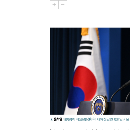
윤석열
▲
대통령이 계묘년(癸卯年) 새해 첫날인 1월1일 서