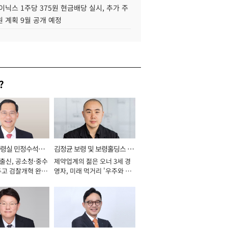
이닉스 1주당 375원 현금배당 실시, 추가 주
 계획 9월 공개 예정
?
통령실 민정수석비
김정균 보령 및 보령홀딩스 대
 출신, 공소청·중수
제약업계의 젊은 오너 3세 경
표이사 사장
두고 검찰개혁 완수
영자, 미래 먹거리 '우주와 헬
년]
스케어' 공들여 [2026년]