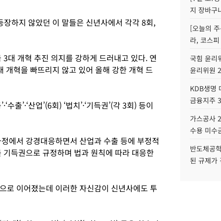
지 장바구
에 등장하지 않았던 이 말들은 신년사에서 각각 8회,
[오늘의 주
라, 코스피
 3대 개혁 추진 의지를 강하게 드러내고 있다. 연
국힘 윤리위
 개혁을 빠뜨리지 않고 있어 올해 강한 개혁 드
윤리위원 
KDB생명
금융지주 
출’·‘산업’(6회) ‘법치’·‘기득권’(각 3회) 등이
가스공사 2
수용 미수금
과정에서 강경대응하면서 산업과 수출 등에 부정적
반도체공학
를 기득권으로 규정하며 법과 원칙에 따라 대응한
된 규제가 
승으로 이어졌는데 이러한 자신감이 신년사에도 투