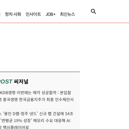
제
정치·사회
인사이트
JOB+
최신뉴스
씨저널
POST
' KDB생명 이번에는 매각 성공할까 : 본입찰
명 흥국생명 한국금융지주가 최종 인수제안서
 '용인 D램-청주 낸드' 신규 팹 건설에 54조
 '연평균 19% 성장' 메모리 수요 대응해 AI
장 핵심플레이어로