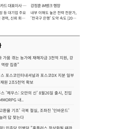
카드 대표이사 사
강정훈 iM뱅크 행장
성 등 대기업 주요
내부 이해도 높은 전략 전문가,
 경력, 신뢰 회복
'전국구 은행' 도약 속도 [2026
[2026년]
년]
사
 가뭄 겪는 농가에 재해자금 3천억 지원, 강
 역량 집중"
스 포스코인터내셔널과 포스코DX 지분 일부
 재원 2조5천억 확보
투스 '제우스: 오만의 신' 8월26일 출시, 진입
MMORPG 내..
고환율 기조' 극복 절실, 조좌진 '인바운드'
늘려 답 찾는다
정말] 민주당 민병덕 "홈플러스 정상화될 때까