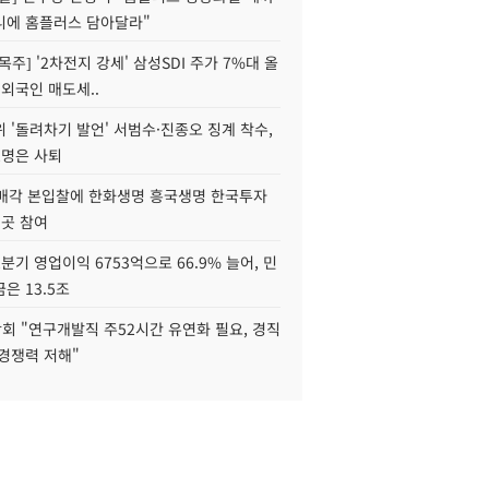
니에 홈플러스 담아달라"
목주] '2차전지 강세' 삼성SDI 주가 7%대 올
 외국인 매도세..
 '돌려차기 발언' 서범수·진종오 징계 착수,
2명은 사퇴
 매각 본입찰에 한화생명 흥국생명 한국투자
3곳 참여
분기 영업이익 6753억으로 66.9% 늘어, 민
은 13.5조
회 "연구개발직 주52시간 유연화 필요, 경직
경쟁력 저해"