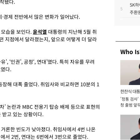
작됐다.
SK하
5
주환원
회·경제 전반에서 많은 변화가 일어났다.
 모습을 보인다.
윤석열
대통령의 지난해 5월 취
떤 지점에서 달라졌는지, 앞으로 어떻게 더 달라
Who Is
, ‘인권’, 공정‘, 연대’였다. 특히 자유를 무려
였다.
장해 대폭 줄었다. 취임사와 비교하면 10분의 1
한찬식 대
'정통 검사'
서관
청 출범 앞
차’ 논란과 MBC 전용기 탑승 배제 등으로 표현의
맡아 [2026
 받고 있는 상황이다.
 거론한 빈도가 낮아졌다. 취임사에서 4번 나온
에서 2번, 연대는 6번에서 3번으로 줄었다.