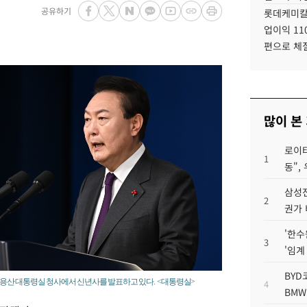
공유하기
롯데케미칼
업이익 11
편으로 체
많이 본
로이터
1
동",
삼성전
2
권가 
'한수
3
'임계
BYD
울 용산 대통령실 청사에서 신년사를 발표하고 있다. <대통령실>
4
BMW