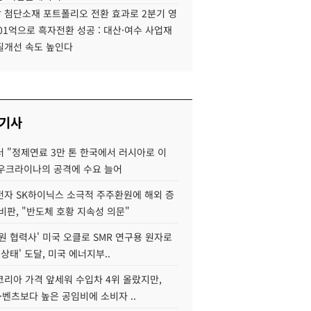
 첨단소재 포트폴리오 전환 효과로 2분기 영
01억으로 흑자전환 성공 : 대산·여수 사업재
질개선 속도 높인다
 기사
 "정제연료 3만 톤 한국에서 러시아로 이
 우크라이나의 공격에 수요 늘어
자 SK하이닉스 소극적 주주환원에 해외 증
비판, "반도체 호황 지속성 의문"
원 협력사' 미국 오클로 SMR 연구용 원자로
 상태' 도달, 미국 에너지부..
코리아 가격 앞세워 수입차 4위 올랐지만,
·벤츠보다 높은 공임비에 소비자 ..