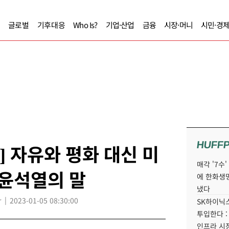
글로벌
기후대응
Who Is?
기업·산업
금융
시장·머니
시민·경
HUFF
] 자유와 평화 대신 미
매각 '7수
 윤석열의 말
에 한화생
냈다
r
2023-01-05 08:30:00
SK하이닉스
투입한다 :
인프라 시