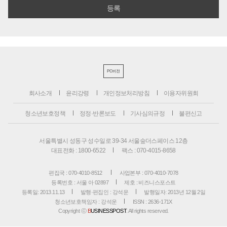
PC버전
회사소개
윤리강령
개인정보처리방침
이용자위원회
청소년보호정책
정정·반론보도
기사심의규정
불편신고
서울특별시 성동구 성수일로 39-34 서울숲더스페이스 12층
대표전화 : 1800-6522
팩스 : 070-4015-8658
편집국 : 070-4010-8512
사업본부 : 070-4010-7078
등록번호 : 서울 아 02897
제호 : 비즈니스포스트
등록일: 2013.11.13
발행·편집인 : 강석운
발행일자: 2013년 12월 2일
청소년보호책임자 : 강석운
ISSN : 2636-171X
Copyright ⓒ
B
USINESSPOST
. All rights reserved.