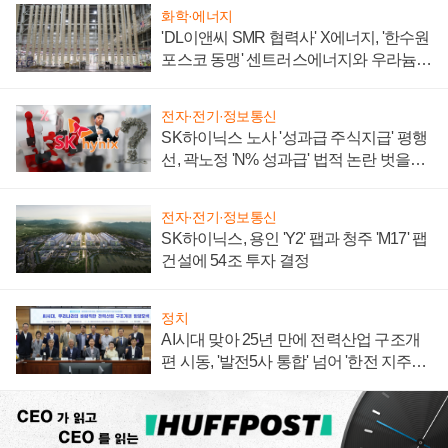
화학·에너지
'DL이앤씨 SMR 협력사' X에너지, '한수원
포스코 동맹' 센트러스에너지와 우라늄
계약 체결
전자·전기·정보통신
SK하이닉스 노사 '성과급 주식지급' 평행
선, 곽노정 'N% 성과급' 법적 논란 벗을지
주목
전자·전기·정보통신
SK하이닉스, 용인 'Y2' 팹과 청주 'M17' 팹
건설에 54조 투자 결정
정치
AI시대 맞아 25년 만에 전력산업 구조개
편 시동, '발전5사 통합' 넘어 '한전 지주사'
재편론도