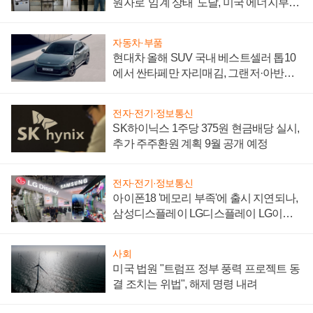
원자로 '임계 상태' 도달, 미국 에너지부
"중요한 이정표"
자동차·부품
현대차 올해 SUV 국내 베스트셀러 톱10
에서 싼타페만 자리매김, 그랜저·아반떼
'세단 쌍끌이'로 내수 방어
전자·전기·정보통신
SK하이닉스 1주당 375원 현금배당 실시,
추가 주주환원 계획 9월 공개 예정
전자·전기·정보통신
아이폰18 '메모리 부족'에 출시 지연되나,
삼성디스플레이 LG디스플레이 LG이노
텍 '탈애플' 수익 다각화 속도
사회
미국 법원 "트럼프 정부 풍력 프로젝트 동
결 조치는 위법", 해제 명령 내려