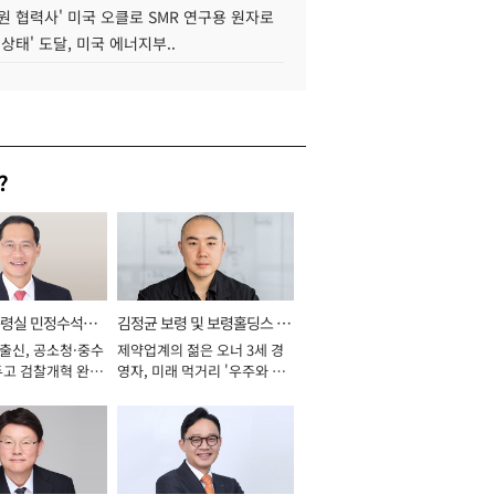
원 협력사' 미국 오클로 SMR 연구용 원자로
 상태' 도달, 미국 에너지부..
?
통령실 민정수석비
김정균 보령 및 보령홀딩스 대
 출신, 공소청·중수
제약업계의 젊은 오너 3세 경
표이사 사장
두고 검찰개혁 완수
영자, 미래 먹거리 '우주와 헬
년]
스케어' 공들여 [2026년]