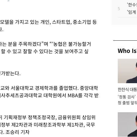
>
'한수
5
'임계
 모델을 가지고 있는 개인, 스타트업, 중소기업 등
.
하는 분을 주목하겠다”며 “‘농협은 불가능할거
Who Is
할 수 있고 잘할 수 있다는 것을 보여주고 싶
평가받는다.
학교와 서울대학교 경제학과를 졸업했다. 중앙대학
한찬식 대
메사추세츠공과대학교 대학원에서 MBA를 각각 받
'정통 검사'
서관
청 출범 앞
맡아 [2026
한 뒤 기획재정부 정책조정국장, 금융위원회 상임위
재정부 제2차관과 미래창조과학부 제1차관, 국무
. 조승리 기자