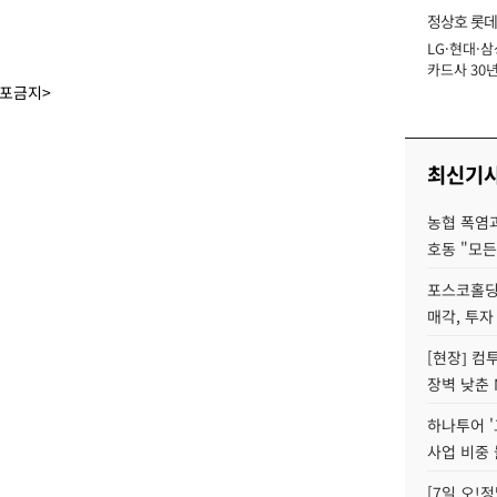
정상호 롯데
LG·현대·삼
장
카드사 30년
에 '초집중' 
배포금지>
최신기
농협 폭염과
호동 "모든
포스코홀딩
매각, 투자
[현장] 컴
장벽 낮춘 
하나투어 '
사업 비중 
[7일 오!