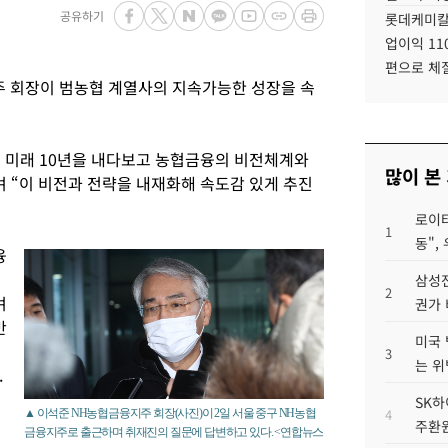
공유하기
롯데케미칼
업이익 11
편으로 체
주 회장이 범농협 계열사의 지속가능한 성장을 속
해 미래 10년을 내다보고 농협금융의 비전체계와
많이 본
며 “이 비전과 전략을 내재화해 속도감 있게 추진
로이터
1
동",
융
삼성전
2
며
권가 
반
미국 
3
는 위
.
SK하
4
▲ 이석준 NH농협금융지주 회장(사진)이 2일 서울 중구 NH농협
주환원
금융지주로 출근하며 취재진의 질문에 답변하고 있다. <연합뉴스