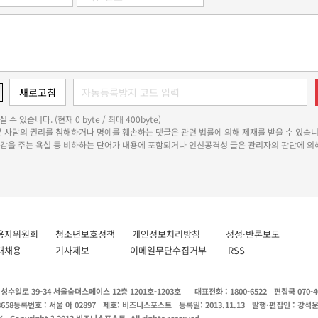
 수 있습니다. (현재 0 byte / 최대 400byte)
다른 사람의 권리를 침해하거나 명예를 훼손하는 댓글은 관련 법률에 의해 제재를 받을 수 있습니
쾌감을 주는 욕설 등 비하하는 단어가 내용에 포함되거나 인신공격성 글은 관리자의 판단에 의해
용자위원회
청소년보호정책
개인정보처리방침
정정·반론보도
인재채용
기사제보
이메일무단수집거부
RSS
수일로 39-34 서울숲더스페이스 12층 1201호-1203호
대표전화 : 1800-6522
편집국 070-4
8658
등록번호 : 서울 아 02897
제호: 비즈니스포스트
등록일: 2013.11.13
발행·편집인 : 강석
X
Copyright ? 2013 비즈니스포스트. All rights reserved.