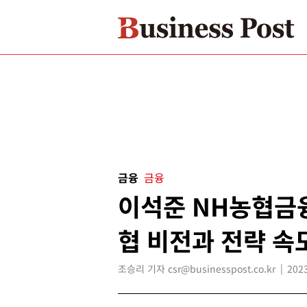
금융
금융
이석준 NH농협금융
협 비전과 전략 속
조승리 기자 csr@businesspost.co.kr
2023