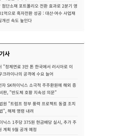
 첨단소재 포트폴리오 전환 효과로 2분기 영
01억으로 흑자전환 성공 : 대산·여수 사업재
질개선 속도 높인다
 기사
 "정제연료 3만 톤 한국에서 러시아로 이
 우크라이나의 공격에 수요 늘어
자 SK하이닉스 소극적 주주환원에 해외 증
비판, "반도체 호황 지속성 의문"
법원 "트럼프 정부 풍력 프로젝트 동결 조치
법", 해제 명령 내려
이닉스 1주당 375원 현금배당 실시, 추가 주
 계획 9월 공개 예정