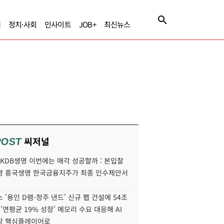
제
정치·사회
인사이트
JOB+
최신뉴스
씨저널
POST
' KDB생명 이번에는 매각 성공할까 : 본입찰
명 흥국생명 한국금융지주가 최종 인수제안서
 '용인 D램-청주 낸드' 신규 팹 건설에 54조
 '연평균 19% 성장' 메모리 수요 대응해 AI
장 핵심플레이어로