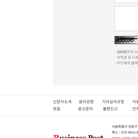
-
200자
까지 쓰실
- 저작권 등 
- 타인에게 불
신문사소개
윤리강령
기사심의규정
이
포럼
광고문의
불편신고
서울특별시 성동구 성
팩스 : 070-4015-
ISSN : 2636-171