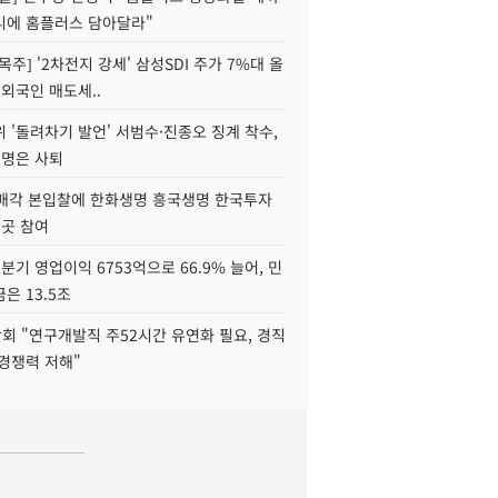
니에 홈플러스 담아달라"
목주] '2차전지 강세' 삼성SDI 주가 7%대 올
 외국인 매도세..
 '돌려차기 발언' 서범수·진종오 징계 착수,
2명은 사퇴
 매각 본입찰에 한화생명 흥국생명 한국투자
3곳 참여
분기 영업이익 6753억으로 66.9% 늘어, 민
은 13.5조
회 "연구개발직 주52시간 유연화 필요, 경직
경쟁력 저해"