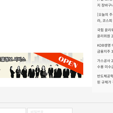
지 장바구
[오늘의 주
라, 코스피
국힘 윤리위
윤리위원 
KDB생명
금융지주 
가스공사 2
수용 미수금
반도체공학
된 규제가 