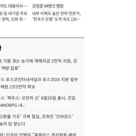
카드 대표이사 사
강정훈 iM뱅크 행장
성 등 대기업 주요
내부 이해도 높은 전략 전문가,
 경력, 신뢰 회복
'전국구 은행' 도약 속도 [2026
[2026년]
년]
사
 가뭄 겪는 농가에 재해자금 3천억 지원, 강
 역량 집중"
스 포스코인터내셔널과 포스코DX 지분 일부
 재원 2조5천억 확보
투스 '제우스: 오만의 신' 8월26일 출시, 진입
MMORPG 내..
고환율 기조' 극복 절실, 조좌진 '인바운드'
늘려 답 찾는다
정말] 민주당 민병덕 "홈플러스 정상화될 때까