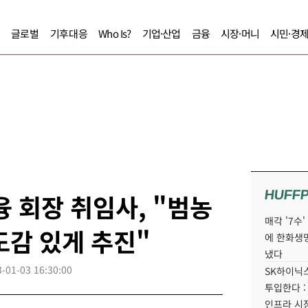
글로벌
기후대응
Who Is?
기업·산업
금융
시장·머니
시민·경
HUFF
 회장 취임사, "범농
매각 '7수
도감 있게 추진"
에 한화생
냈다
-01-03 16:30:00
SK하이닉스
투입한다 :
인프라 시